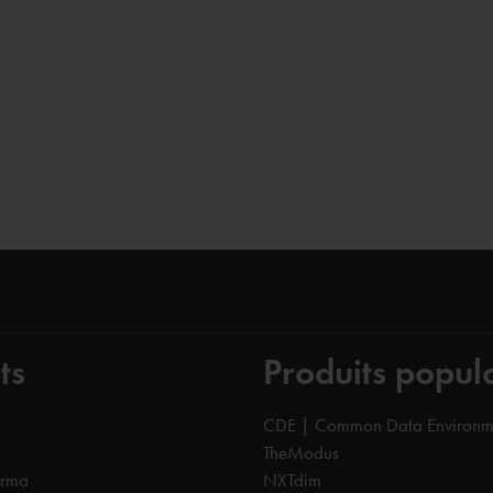
ts
Produits popul
CDE | Common Data Environm
TheModus
orma
NXTdim