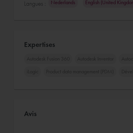
Nederlands
English (United Kingdo
Langues :
Expertises
Autodesk Fusion 360
Autodesk Inventor
Autod
iLogic
Product data management (PDM)
Dével
Avis