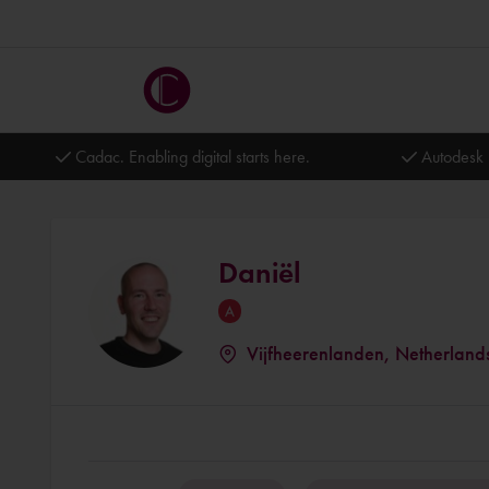
Cadac. Enabling digital starts here.
Autodesk 
Daniël
Vijfheerenlanden, Netherland