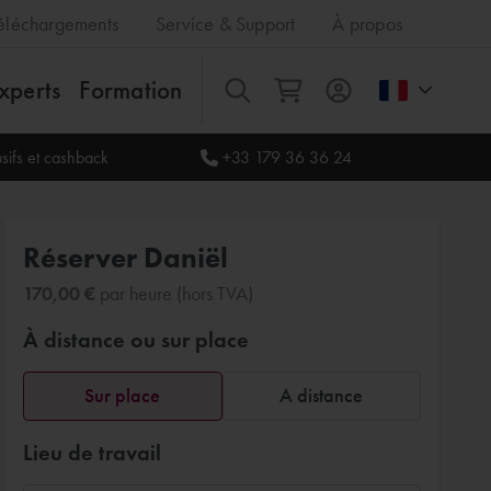
éléchargements
Service & Support
À propos
xperts
Formation
Tout
sifs et cashback
+33 179 36 36 24
Réserver Daniël
170,00 €
par heure (hors TVA)
À distance ou sur place
Sur place
A distance
Lieu de travail