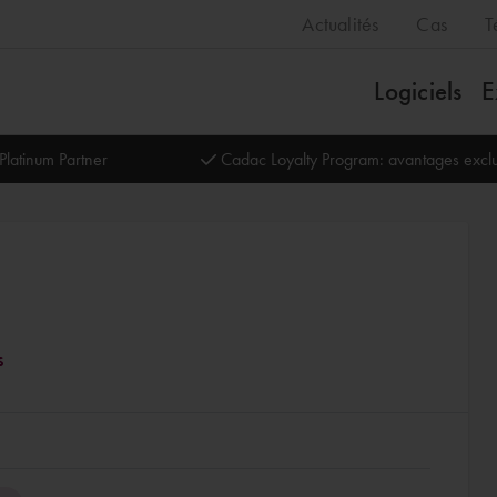
Actualités
Cas
T
Logiciels
E
Platinum Partner
Cadac Loyalty Program: avantages exclu
s