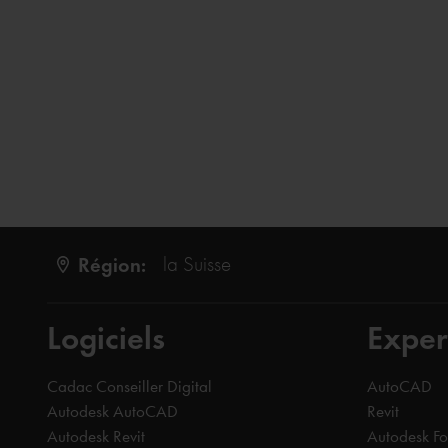
Région:
la Suisse
Logiciels
Exper
Cadac Conseiller Digital
AutoCAD
Autodesk AutoCAD
Revit
Autodesk Revit
Autodesk F