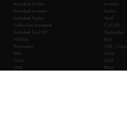
Autodesk Forma
Inventor
Autodesk Inventor
Fusion
Autodesk Fusion
Vault
Coffre-fort Autodesk
Civil 3D
Autodesk Civil 3D
TheModus
NXTdim
BIM
TheModus
CDE | Comm
BIM
CAM
CAM
CPQ
CPQ
PDM
CDE | Common Data Environment
PDM
Tous les prix sont hors TVA, sauf indication contraire.
© 2025 Ca