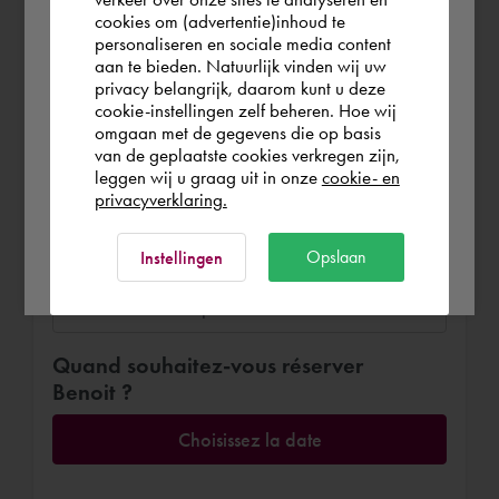
you wish to shop.
cookies om (advertentie)inhoud te
personaliseren en sociale media content
Réserver Benoit
aan te bieden. Natuurlijk vinden wij uw
Schweiz
170,00 €
par heure (hors TVA)
privacy belangrijk, daarom kunt u deze
cookie-instellingen zelf beheren. Hoe wij
À distance ou sur place
omgaan met de gegevens die op basis
Rest of the world
van de geplaatste cookies verkregen zijn,
leggen wij u graag uit in onze
cookie- en
Sur place
A distance
privacyverklaring.
Lieu de travail
Ok
Opslaan
Instellingen
Quand souhaitez-vous réserver
Benoit ?
Choisissez la date