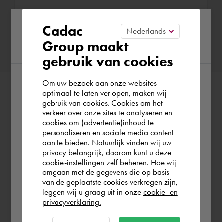
Please confirm your current
Cadac
Confirmer la réservation
Group maakt
region
gebruik van cookies
Om uw bezoek aan onze websites
According to us you are situated in Rest of
optimaal te laten verlopen, maken wij
gebruik van cookies. Cookies om het
the world. Please confirm in which country
verkeer over onze sites te analyseren en
you wish to shop.
cookies om (advertentie)inhoud te
personaliseren en sociale media content
aan te bieden. Natuurlijk vinden wij uw
Schweiz
privacy belangrijk, daarom kunt u deze
cookie-instellingen zelf beheren. Hoe wij
omgaan met de gegevens die op basis
Rest of the world
van de geplaatste cookies verkregen zijn,
leggen wij u graag uit in onze
cookie- en
privacyverklaring.