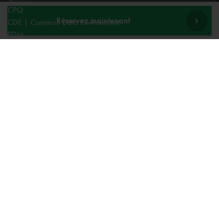
CPQ
Réservez maintenant
CDE | Common Data Environment
PDM
Experts
AutoCAD
Revit
Autodesk Forma
Inventor
Fusion
Vault
Civil 3D
TheModus
BIM
CDE | Common Data Environment
CAM
CPQ