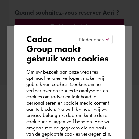
Quand souhaitez-vous réserver Adri ?
Choisissez la date
Please confirm your current
Cadac
Group maakt
region
gebruik van cookies
Confirmer la réservation
Om uw bezoek aan onze websites
According to us you are situated in Rest of
optimaal te laten verlopen, maken wij
gebruik van cookies. Cookies om het
the world. Please confirm in which country
verkeer over onze sites te analyseren en
you wish to shop.
cookies om (advertentie)inhoud te
personaliseren en sociale media content
aan te bieden. Natuurlijk vinden wij uw
Schweiz
privacy belangrijk, daarom kunt u deze
cookie-instellingen zelf beheren. Hoe wij
omgaan met de gegevens die op basis
Rest of the world
van de geplaatste cookies verkregen zijn,