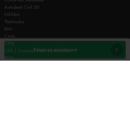
Autodesk Civil 3D
NXTdim
TheModus
BIM
CAM
CPQ
Réservez maintenant
CDE | Common Data Environment
PDM
Experts
AutoCAD
Revit
Autodesk Forma
Inventor
Fusion
Vault
Civil 3D