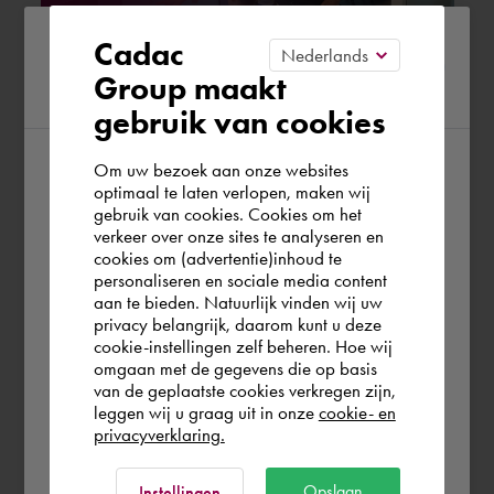
Please confirm your current
Cadac
Group maakt
region
Hysopt BIM Syncer | De Digitale
gebruik van cookies
Brug | Breng HVAC en BIM
Om uw bezoek aan onze websites
samen
According to us you are situated in Rest of
optimaal te laten verlopen, maken wij
gebruik van cookies. Cookies om het
the world. Please confirm in which country
verkeer over onze sites te analyseren en
6. November 2023
you wish to shop.
cookies om (advertentie)inhoud te
personaliseren en sociale media content
aan te bieden. Natuurlijk vinden wij uw
Télécharger
Schweiz
privacy belangrijk, daarom kunt u deze
cookie-instellingen zelf beheren. Hoe wij
omgaan met de gegevens die op basis
Rest of the world
van de geplaatste cookies verkregen zijn,
leggen wij u graag uit in onze
cookie- en
privacyverklaring.
Ok
Opslaan
Instellingen