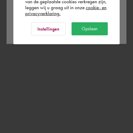
Rest of the world
van de geplaatste cookies verkregen zijn,
leggen wij u graag uit in onze
cookie- en
privacyverklaring.
Ok
Opslaan
Instellingen