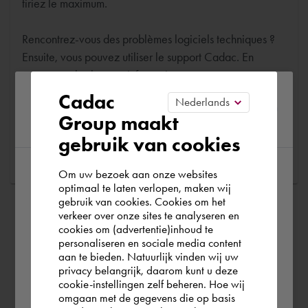
tiriez le maximum.
Rencontrez-vous des problèmes logiciels techniques ?
Ensuite, vous pouvez utiliser le support Cadac. En
soumettant les bonnes informations, nous pouvons vous
aider aussi rapidement que possible
Please confirm your current
Cadac
Group maakt
region
gebruik van cookies
Posez une question
Om uw bezoek aan onze websites
According to us you are situated in Rest of
optimaal te laten verlopen, maken wij
gebruik van cookies. Cookies om het
the world. Please confirm in which country
verkeer over onze sites te analyseren en
you wish to shop.
cookies om (advertentie)inhoud te
personaliseren en sociale media content
aan te bieden. Natuurlijk vinden wij uw
Schweiz
privacy belangrijk, daarom kunt u deze
cookie-instellingen zelf beheren. Hoe wij
omgaan met de gegevens die op basis