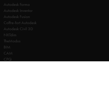
Autodesk Forma
Autodesk Inventor
Autodesk Fusion
Coffre-fort Autodesk
Autodesk Civil 3D
NXTdim
TheModus
BIM
CAM
CPQ
CDE | Common Data Environment
PDM
Experts
AutoCAD
Revit
Autodesk Forma