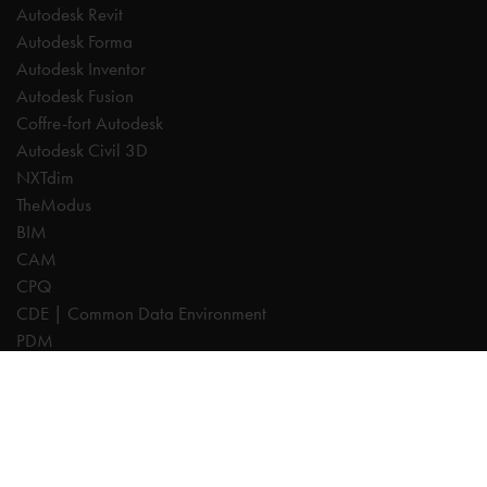
Autodesk Revit
Autodesk Forma
Autodesk Inventor
Autodesk Fusion
Coffre-fort Autodesk
Autodesk Civil 3D
NXTdim
TheModus
BIM
CAM
CPQ
CDE | Common Data Environment
PDM
Experts
AutoCAD
Revit