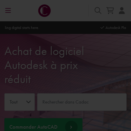
Autodesk Platinum Partner
Achat de logiciel
Autodesk à prix
réduit
Tout
Commander AutoCAD