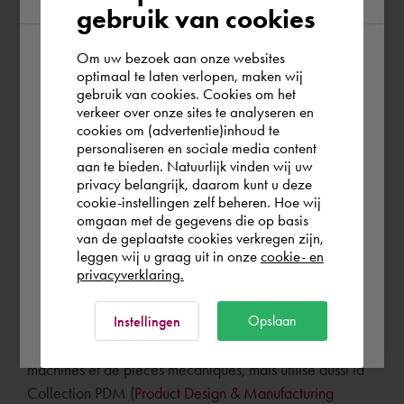
gebruik van cookies
Autodesk est une entreprise de logiciels et de
technologies respectée, qui propose des logiciels
Om uw bezoek aan onze websites
According to us you are situated in Rest of
innovants pour la conception et l'ingénierie en 3D.
optimaal te laten verlopen, maken wij
gebruik van cookies. Cookies om het
the world. Please confirm in which country
Souhaitez-vous commander le logiciel Autodesk ?
verkeer over onze sites te analyseren en
Grâce Cadac, vous pouvez acheter des logiciels
you wish to shop.
cookies om (advertentie)inhoud te
Autodesk au meilleur prix en Europe. Cadac propose
personaliseren en sociale media content
également des formules d'assistance étendues afin que
aan te bieden. Natuurlijk vinden wij uw
Schweiz
privacy belangrijk, daarom kunt u deze
vous puissiez utiliser votre logiciel Autodesk de manière
cookie-instellingen zelf beheren. Hoe wij
optimale.
omgaan met de gegevens die op basis
Rest of the world
van de geplaatste cookies verkregen zijn,
Le logiciel le plus connu d'Autodesk est
AutoCAD
, un
leggen wij u graag uit in onze
cookie- en
privacyverklaring.
logiciel de conception complet pour la conception en
2D et la modélisation et la visualisation en 3D. Le
Ok
Opslaan
secteur du génie mécanique utilise largement Autodesk
Instellingen
Inventor pour créer des modèles 3D de produits, de
machines et de pièces mécaniques, mais utilise aussi la
Collection PDM (
Product Design & Manufacturing