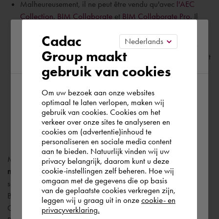
Malheureusement, il ne peut être vendu qu'avec
l'AEC
Collection
,
BIM Collaborate
et
BIM Collaborate Pro
. Il
n'est pas disponible séparément.
Please confirm your current
Cadac
Autodesk Docs est uniquement disponible sur le serveur
Group maakt
region
américain, mais il sera aussi disponible très prochainement
gebruik van cookies
sur le serveur européen. Autodesk n'a pas encore
communiqué une date en particulier.
Om uw bezoek aan onze websites
According to us you are situated in Rest of
Comme avec BIM 360 Docs, Autodesk Docs propose un
optimaal te laten verlopen, maken wij
stockage illimité sur le cloud.
gebruik van cookies. Cookies om het
the world. Please confirm in which country
verkeer over onze sites te analyseren en
Dans le courant de l'année, Autodesk Docs sera conforme
you wish to shop.
cookies om (advertentie)inhoud te
à
l'ISO 19650
.
personaliseren en sociale media content
aan te bieden. Natuurlijk vinden wij uw
Schweiz
Mais j'entends déjà la question arriver : «
que dois-je faire
privacy belangrijk, daarom kunt u deze
cookie-instellingen zelf beheren. Hoe wij
maintenant ?
» Pour l'heure, Autodesk planche sur une
omgaan met de gegevens die op basis
solution de migration pour faire passer vos projets
Rest of the world
van de geplaatste cookies verkregen zijn,
BIM 360 existants sur la plate-forme Autodesk Construction
leggen wij u graag uit in onze
cookie- en
Cloud. À mon avis, conservez les projets existants sur
privacyverklaring.