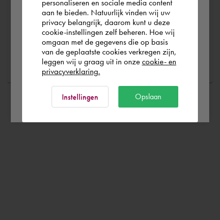
personaliseren en sociale media content
correct information, we can help you as quickly as
aan te bieden. Natuurlijk vinden wij uw
possible
Schweiz
privacy belangrijk, daarom kunt u deze
cookie-instellingen zelf beheren. Hoe wij
omgaan met de gegevens die op basis
Ask a question
Rest of the world
van de geplaatste cookies verkregen zijn,
leggen wij u graag uit in onze
cookie- en
privacyverklaring.
Ok
Opslaan
Instellingen