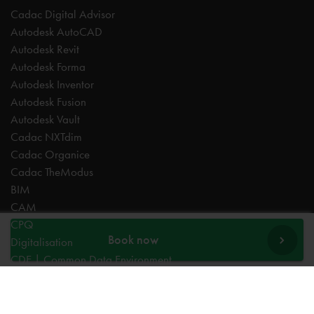
Cadac Digital Advisor
Autodesk AutoCAD
Autodesk Revit
Autodesk Forma
Autodesk Inventor
Autodesk Fusion
Autodesk Vault
Cadac NXTdim
Cadac Organice
Cadac TheModus
BIM
CAM
CPQ
Book now
Digitalisation
CDE | Common Data Environment
PDM
PLM
Systeemintegratie