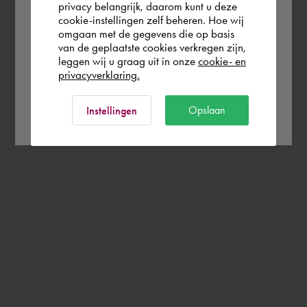
Schweiz
privacy belangrijk, daarom kunt u deze
cookie-instellingen zelf beheren. Hoe wij
omgaan met de gegevens die op basis
Rest of the world
van de geplaatste cookies verkregen zijn,
leggen wij u graag uit in onze
cookie- en
privacyverklaring.
Ok
Opslaan
Instellingen