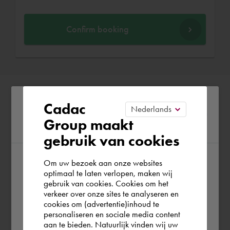
Confirm booking
Please confirm your current
Cadac
Group maakt
region
gebruik van cookies
Om uw bezoek aan onze websites
According to us you are situated in Rest of
optimaal te laten verlopen, maken wij
gebruik van cookies. Cookies om het
the world. Please confirm in which country
verkeer over onze sites te analyseren en
you wish to shop.
cookies om (advertentie)inhoud te
personaliseren en sociale media content
aan te bieden. Natuurlijk vinden wij uw