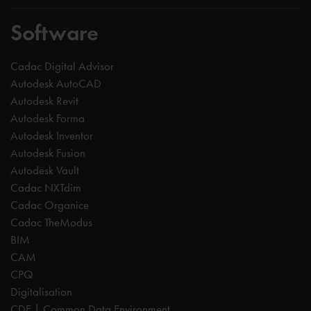
Software
Cadac Digital Advisor
Autodesk AutoCAD
Autodesk Revit
Autodesk Forma
Autodesk Inventor
Autodesk Fusion
Autodesk Vault
Cadac NXTdim
Cadac Organice
Cadac TheModus
BIM
CAM
CPQ
Digitalisation
CDE | Common Data Environment