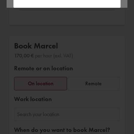
customer interfaces die indertijd in Inventor
2013 waren gemaakt naar Inventor 2024.
Mijn eerste indruk van Marcel was "een
rustig" iemand, dat werd in de loop van de
sessie bevestigd. Marcel is iemand die
aandacht heeft voor de klant en ook gerichte
Book Marcel
vragen stelt over wat je wilt. Als er weer een
170,00 €
per hour (exl. VAT)
issue zou zijn binnen Inventor, dan zou ik het
helemaal niet erg vinden indien Marcel weer
Remote or on location
op de stoep staat.
On location
Remote
Autodesk Inventor
Work location
When do you want to book Marcel?