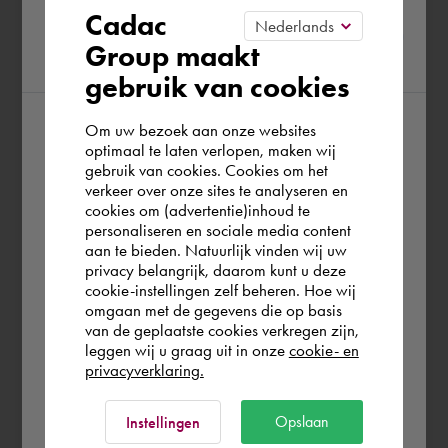
lot of experience with various Autodesk
Please confirm your current
etwa 3 Jahren
Cadac
products including AutoCAD and Inventor.
Group maakt
region
Prettig samengewerkt, verschillende dingen
I like to take on challenges and know
opgelost en besproken.
gebruik van cookies
how to make them a success.
Basis voor een vervolg training en of suport,
Om uw bezoek aan onze websites
vault gekoopeld aan auto cad en alles
According to us you are situated in Rest of
optimaal te laten verlopen, maken wij
gecontroleerd.
gebruik van cookies. Cookies om het
the world. Please confirm in which country
Manufacturing Consultant
verkeer over onze sites te analyseren en
Cadac Organice Vault
you wish to shop.
Cadac Group Jan. 1997 - Present (29
cookies om (advertentie)inhoud te
personaliseren en sociale media content
years 6 months)
Autodesk AutoCAD
aan te bieden. Natuurlijk vinden wij uw
Schweiz
privacy belangrijk, daarom kunt u deze
As an enthusiastic technician, I have been
cookie-instellingen zelf beheren. Hoe wij
working at Cadac Group for over 20
omgaan met de gegevens die op basis
Het integreren van default settings
Rest of the world
years. In those 20 years I have gained a
van de geplaatste cookies verkregen zijn,
leggen wij u graag uit in onze
cookie- en
lot of experience with various Autodesk
Inventor 2013 naar 2024
privacyverklaring.
products including AutoCAD and Inventor.
Cor S, Sadechaf - vor etwa 3 Jahren
I like to take on challenges and know
Ok
Opslaan
Instellingen
Het ging om het overzetten van settings en
how to make them a success.