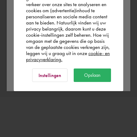
verkeer over onze sites te analyseren en
you wish to shop.
cookies om (advertentie)inhoud te
personaliseren en sociale media content
aan te bieden. Natuurlijk vinden wij uw
When do you want to book Daniël?
Schweiz
privacy belangrijk, daarom kunt u deze
cookie-instellingen zelf beheren. Hoe wij
Choose date
omgaan met de gegevens die op basis
Rest of the world
van de geplaatste cookies verkregen zijn,
leggen wij u graag uit in onze
cookie- en
privacyverklaring.
Confirm booking
Ok
Opslaan
Instellingen