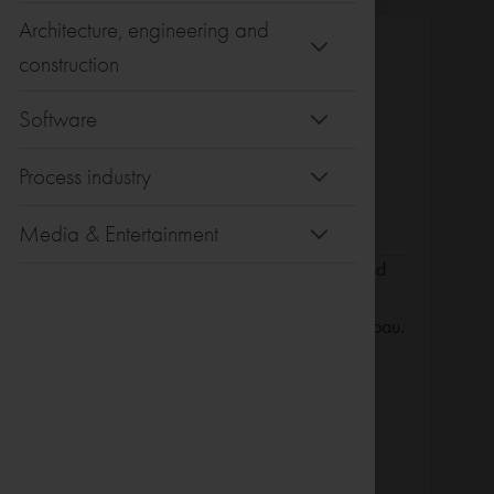
Architecture, engineering and
Andreas
construction
Bereichsleiter AEC
Software
Hannover, Germany
170,00 €
per hour
Process industry
Media & Entertainment
BIM und digitale Bestandserfassung sind
heute wichtige Bausteine für die
Digitalisierung im Bauwesen/Anlagenbau.
Mit 30 Jahren Erfahrung im Autodesk
Umfeld unterstütze ich gern bei der
Durchführung spannender Projekte und
Autodesk AutoCAD P&ID
Einführung neuer Technologien.
Autodesk AutoCAD Plant 3D