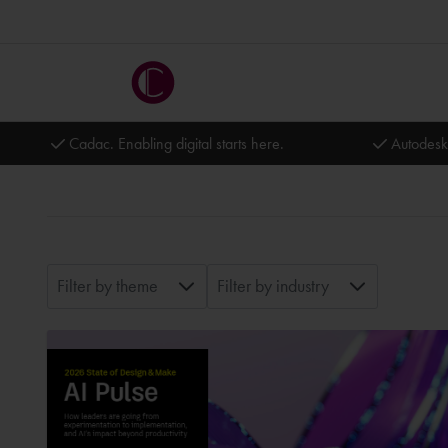
Cadac. Enabling digital starts here.
Autodesk
Filter by theme
Filter by industry