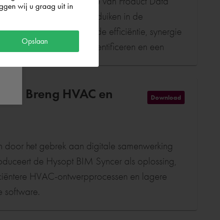
gieën achter de integratie van Product Data
gen wij u graag uit in
nt (PLM) systemen. We duiken in de
n hoe hun samenwerking de efficiëntie, synergie
Opslaan
Door de uitdagingen te identificeren en een
een leidraad bieden voor het ontsluiten van het
rsprocessen.
rug | Breng HVAC en
Download
n door het gebrek aan digitale samenwerking
oduceert de Hysopt BIM Syncer als oplossing,
fficiëntere HVAC-ontwerpprocessen en lagere
e software.