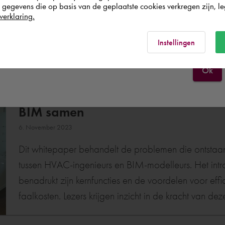
Dit whitepaper onderzoekt de noodzaak en de strate
egevens die op basis van de geplaatste cookies verkregen zijn, leg
Management (PDM) en Product Lifecycle Manageme
verklaring.
Schweiz
Rest of the world
kernfunctionaliteiten van beide systemen en tonen aa
Instellingen
en innovatie binnen organisaties kunnen verbeteren. 
roadmap voor integratie te aan te dragen, willen we 
Ok
volledige potentieel van productontwikkel- en behee
Hysopt BIM Syncer | De Digitale B
BIM samen
6. November 2023
Dit whitepaper behandelt de problemen die ontstaa
tussen HVAC-ingenieurs en BIM-modelleurs. Het intr
benadrukt zijn kernfuncties en de voordelen voor e
faalkosten. Lezers krijgen inzicht in de kracht van dez