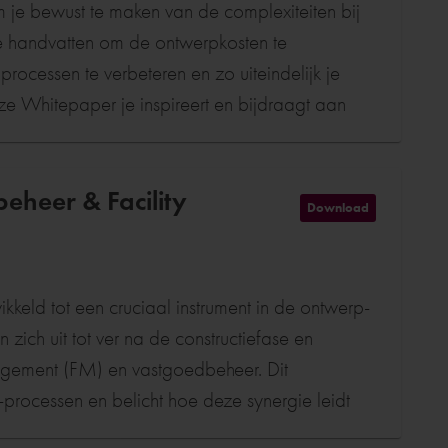
m je bewust te maken van de complexiteiten bij
 handvatten om de ontwerpkosten te
rocessen te verbeteren en zo uiteindelijk je
ze Whitepaper je inspireert en bijdraagt aan
e op het ontwerp van jouw technische
essen en, daarmee, een verbetering van jouw
eheer & Facility
Download
kkeld tot een cruciaal instrument in de ontwerp-
zich uit tot ver na de constructiefase en
agement (FM) en vastgoedbeheer. Dit
processen en belicht hoe deze synergie leidt
rde duurzaamheid gedurende de volledige