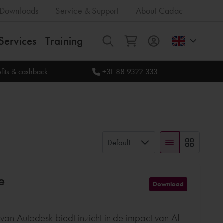
Downloads
Service & Support
About Cadac
Services
Training
All
fits & cashback
+31 88 9322 333
Default
e
Download
an Autodesk biedt inzicht in de impact van AI