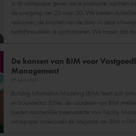
In dit whitepaper geven we je praktische inzichten o
de overgang van 2D naar 3D. We bieden duidelijke
reduceren, de kwaliteit van de data uit deze ontwerpp
bedrijfsresultaten te optimaliseren. We hopen dat de
een aanzienlijke verbetering van de financiële marg
installaties, een versterking van jouw digitale proc
De kansen van BIM voor Vastgoedb
concurrentiepositie.
Management
27. Januar 2025
Building Information Modeling (BIM) heeft zich ontwi
en bouwsector. Echter, de voordelen van BIM strekken 
bieden aanzienlijke meerwaarde voor Facility Man
whitepaper onderzoekt de integratie van BIM in FM-
tot efficiënter beheer, kostenbesparing en verbete