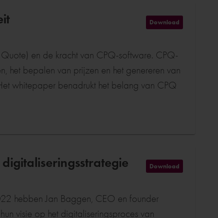
it
Download
e, Quote) en de kracht van CPQ-software. CPQ-
n, het bepalen van prijzen en het genereren van
s. Het whitepaper benadrukt het belang van CPQ
digitaliseringsstrategie
Download
i 2022 hebben Jan Baggen, CEO en founder
 visie op het digitaliseringsproces van