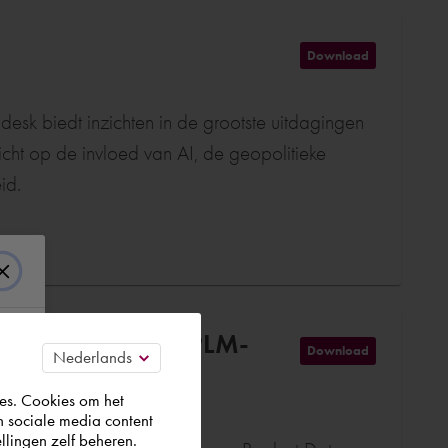
Download
sk biedt inzichten in de grootste uitdagingen
icht op de invloed van AI, de geopolitieke
id.
tie van PDM- en PLM-
Download
es. Cookies om het
n sociale media content
llingen zelf beheren.