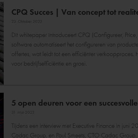
CPQ Succes | Van concept tot realite
23. Oktober 2023
Dit whitepaper introduceert CPQ (Configureer, Pric
software automatiseert het configureren van producte
offertes, wat leidt tot een efficiënter verkoopproce
voor bedrijfsefficiëntie en groei.
5 open deuren voor een succesvolle 
31. Mai 2023
Tijdens een interview met Executive Finance in jun
Cadac Group, en Paul Smeets, CTO Cadac Group, hun