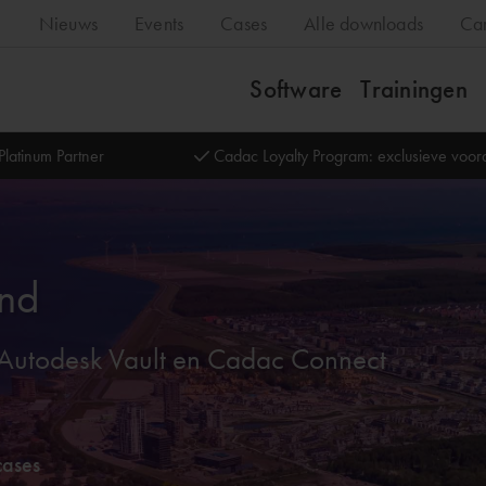
Nieuws
Events
Cases
Alle downloads
Ca
Software
Trainingen
Platinum Partner
Cadac Loyalty Program: exclusieve voo
and
 Autodesk Vault en Cadac Connect
cases