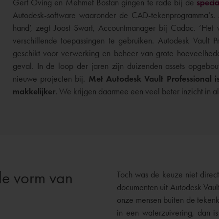
Gert Oving en Mehmet Bostan gingen te rade bij de
specia
Autodesk-software waaronder de CAD-tekenprogramma’s.
hand’, zegt Joost Swart, Accountmanager bij Cadac. ’Het 
verschillende toepassingen te gebruiken. Autodesk Vault P
geschikt voor verwerking en beheer van grote hoeveelheden
geval. In de loop der jaren zijn duizenden assets opge
nieuwe projecten bij.
Met Autodesk Vault Professional
makkelijker
. We krijgen daarmee een veel beter inzicht in all
de vorm van
Toch was de keuze niet direc
documenten uit Autodesk Vault
onze mensen buiten de tekenkam
in een waterzuivering, dan i