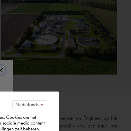
es. Cookies om het
hmet Bostan, Functioneel beheerder en Engineer op het
n sociale media content
chap in Lelystad. ‘Maar de praktijk was een paar jaar
llingen zelf beheren.