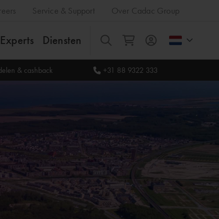
reers
Service & Support
Over Cadac Group
Experts
Diensten
Alles
rdelen & cashback
+31 88 9322 333