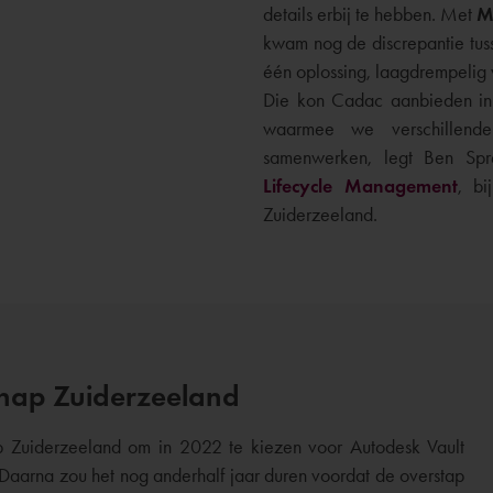
details erbij te hebben. Met
M
kwam nog de discrepantie tuss
één oplossing, laagdrempelig 
Die kon Cadac aanbieden i
waarmee we verschillende
samenwerken, legt Ben Spr
Lifecycle Management
, b
Zuiderzeeland.
chap Zuiderzeeland
 Zuiderzeeland om in 2022 te kiezen voor Autodesk Vault
aarna zou het nog anderhalf jaar duren voordat de overstap