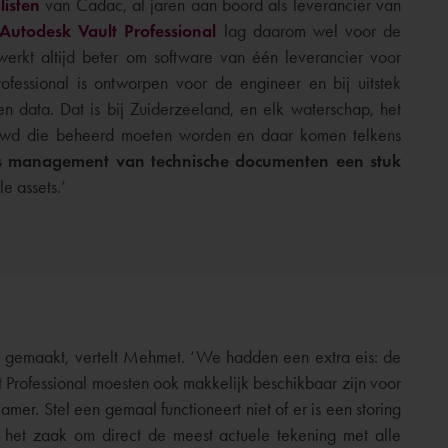
listen
van Cadac, al jaren aan boord als leverancier van
Autodesk Vault Professional
lag daarom wel voor de
werkt altijd beter om software van één leverancier voor
rofessional is ontworpen voor de engineer en bij uitstek
 data. Dat is bij Zuiderzeeland, en elk waterschap, het
bouwd die beheerd moeten worden en daar komen telkens
 is management van technische documenten een stuk
e assets.’
t gemaakt, vertelt Mehmet. ‘We hadden een extra eis: de
 Professional moesten ook makkelijk beschikbaar zijn voor
er. Stel een gemaal functioneert niet of er is een storing
s het zaak om direct de meest actuele tekening met alle