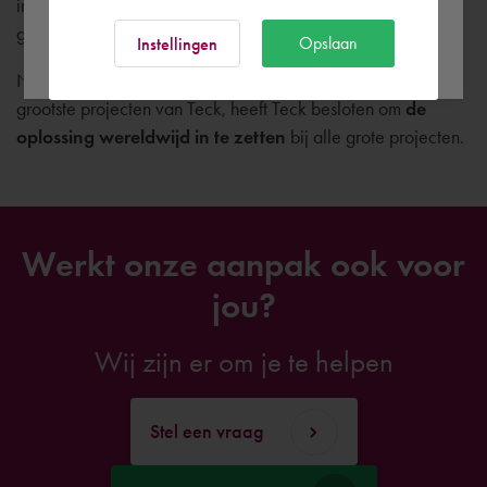
interne tests en training werd de productieomgeving
gelanceerd.
Ok
Opslaan
Instellingen
Na een succesvolle eerste implementatie bij een van de
grootste projecten van Teck, heeft Teck besloten om
de
oplossing wereldwijd in te zetten
bij alle grote projecten.
Werkt onze aanpak ook voor
jou?
Wij zijn er om je te helpen
Stel een vraag