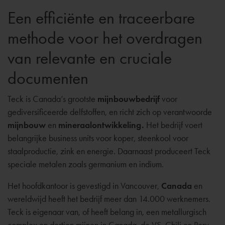
Een efficiënte en traceerbare
methode voor het overdragen
van relevante en cruciale
documenten
Teck is Canada’s grootste
mijnbouwbedrijf
voor
gediversificeerde delfstoffen, en richt zich op verantwoorde
mijnbouw
en
mineraalontwikkeling.
Het bedrijf voert
belangrijke business units voor koper, steenkool voor
staalproductie, zink en energie. Daarnaast produceert Teck
speciale metalen zoals germanium en indium.
Het hoofdkantoor is gevestigd in Vancouver,
Canada
en
wereldwijd heeft het bedrijf meer dan 14.000 werknemers.
Teck is eigenaar van, of heeft belang in, een metallurgisch
complex en dertien mijnen in Canada, de VS, Chili en Peru.