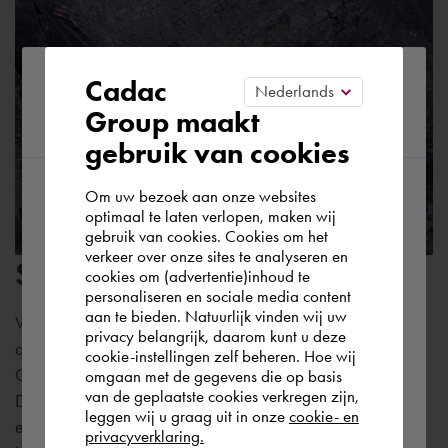
Please confirm your current
Cadac
Group maakt
region
gebruik van cookies
Om uw bezoek aan onze websites
According to us you are situated in Rest of
optimaal te laten verlopen, maken wij
gebruik van cookies. Cookies om het
the world. Please confirm in which country
verkeer over onze sites te analyseren en
Succesvolle implementatie
you wish to shop.
cookies om (advertentie)inhoud te
personaliseren en sociale media content
aan te bieden. Natuurlijk vinden wij uw
Voor de informatiemanagementoplossing werden allereerst
Nederland
privacy belangrijk, daarom kunt u deze
de eisen voor specificaties en processen in kaart gebracht.
cookie-instellingen zelf beheren. Hoe wij
Gedurende de
implementatiefasen
werkten de Project
omgaan met de gegevens die op basis
Rest of the world
van de geplaatste cookies verkregen zijn,
Development Group en Cadac Group nauw samen en werd
leggen wij u graag uit in onze
cookie- en
elk deel van het traject nauwkeurig gedocumenteerd. Na
privacyverklaring.