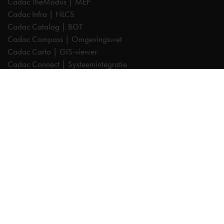
Cadac TheModus | MEP
Cadac Infra | NLCS
Cadac Catalog | BGT
Cadac Compass | Omgevingswet
Cadac Carto | GIS-viewer
Cadac Connect | Systeemintegratie
Cadac Control | BIM-validatie
Product Design & Manufacturing (PD&M) Collection
Architecture, Engineering & Construction (AEC) Collection
Trainingen
Autodesk AutoCAD
Autodesk Revit
Autodesk Inventor
Autodesk Forma
Autodesk Vault
Autodesk Civil 3D