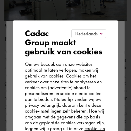
Van Engineering to Order
Please confirm your current
Cadac
naar Configure to Order
Group maakt
region
gebruik van cookies
Bert Assen, senior accountmanager bij Cadac, knikt.
‘Uiteraard’, zegt hij. ‘Dit is een traject waarbij de
Om uw bezoek aan onze websites
According to us you are situated in Rest of
softwarelicenties slechts een klein onderdeel zijn. Belangrijk
optimaal te laten verlopen, maken wij
is een nauwkeurige voorbereiding en een strakke planning,
gebruik van cookies. Cookies om het
the world. Please confirm in which country
verkeer over onze sites te analyseren en
gevolgd door persoonlijk gerichte opleidingen voor de
you wish to shop.
cookies om (advertentie)inhoud te
medewerkers. Met Cadac willen we ondernemers naar een
personaliseren en sociale media content
hoger plan tillen met
digitalisering
. Niet eenmalig, maar
aan te bieden. Natuurlijk vinden wij uw
Nederland
privacy belangrijk, daarom kunt u deze
graag in een langdurige relatie. Hans heeft groot gelijk dat
cookie-instellingen zelf beheren. Hoe wij
iedereen achter een vernieuwing moet staan. Gelukkig
omgaan met de gegevens die op basis
hebben we uitstekende consultants en instructeurs die
Rest of the world
van de geplaatste cookies verkregen zijn,
duidelijk maken wat de voordelen zijn van Inventor en hoe
leggen wij u graag uit in onze
cookie- en