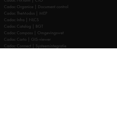
Cadac NXTdim | CTO
Cadac Organice | Document control
Cadac TheModus | MEP
Cadac Infra | NLCS
Cadac Catalog | BGT
Cadac Compass | Omgevingswet
Cadac Carto | GIS-viewer
Cadac Connect | Systeemintegratie
Cadac Control | BIM-validatie
Product Design & Manufacturing (PD&M) Collection
Architecture, Engineering & Construction (AEC) Collection
Trainingen
Autodesk AutoCAD
Autodesk Revit
Autodesk Inventor
Autodesk Forma
Autodesk Vault