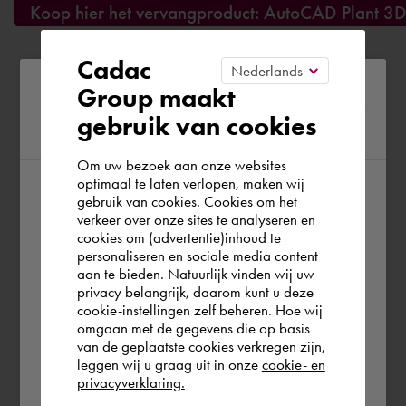
Koop hier het vervangproduct: AutoCAD Plant 3D
Cadac
Please confirm your current
Group maakt
gebruik van cookies
region
Om uw bezoek aan onze websites
optimaal te laten verlopen, maken wij
gebruik van cookies. Cookies om het
According to us you are situated in Rest of
verkeer over onze sites te analyseren en
the world. Please confirm in which country
cookies om (advertentie)inhoud te
personaliseren en sociale media content
you wish to shop.
aan te bieden. Natuurlijk vinden wij uw
privacy belangrijk, daarom kunt u deze
cookie-instellingen zelf beheren. Hoe wij
België
Rest of the world
omgaan met de gegevens die op basis
van de geplaatste cookies verkregen zijn,
leggen wij u graag uit in onze
cookie- en
privacyverklaring.
Ok