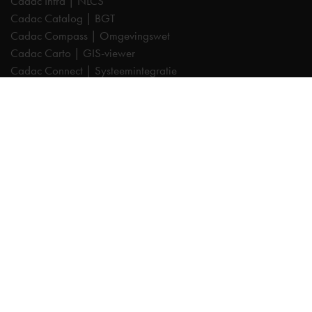
Cadac Infra | NLCS
Cadac Catalog | BGT
Cadac Compass | Omgevingswet
Cadac Carto | GIS-viewer
Cadac Connect | Systeemintegratie
Cadac Control | BIM-validatie
Product Design & Manufacturing (PD&M) Collection
Architecture, Engineering & Construction (AEC) Collection
Trainingen
Autodesk AutoCAD
Autodesk Revit
Autodesk Inventor
Autodesk Forma
Autodesk Vault
Autodesk Civil 3D
AutoTURN