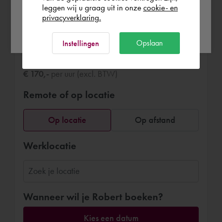
leggen wij u graag uit in onze
cookie- en
privacyverklaring.
Ok
Opslaan
Instellingen
Boek Robert
€ 170,-
per uur (excl. BTW)
Remote of op locatie
Op locatie
Op afstand
Werklocatie
Wanneer wil je Robert boeken?
Kies een datum