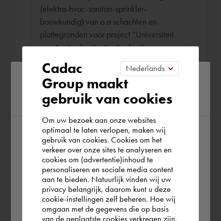
(elektra-hvac-sanitair-sprinkler-
bouwkundig) van o.a schachten en
plattegronden voor project “Universiteit
van Amsterdam te Amsterdam”
Cadac
Please confirm your current
Group maakt
Senior tekenaar WTB
gebruik van cookies
region
Roodenburg Installatie Bedrijf okt. 2010 -
Om uw bezoek aan onze websites
sep. 2011 (10 maanden)
optimaal te laten verlopen, maken wij
gebruik van cookies. Cookies om het
According to us you are situated in Rest of
Autocad (met Stabicad) tekenwerk.
verkeer over onze sites te analyseren en
the world. Please confirm in which country
Uitwerken van de multidisciplinaire ruim
cookies om (advertentie)inhoud te
personaliseren en sociale media content
40 verdiepingen hoge schacht van het
you wish to shop.
aan te bieden. Natuurlijk vinden wij uw
qua oppervlakte grootste gebouw van
privacy belangrijk, daarom kunt u deze
Nederland; “De Rotterdam”.
cookie-instellingen zelf beheren. Hoe wij
België
Rest of the world
omgaan met de gegevens die op basis
van de geplaatste cookies verkregen zijn,