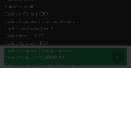
Autodesk Vault
Cadac NXTdim | CTO
Cadac Organice | Document control
Cadac TheModus | MEP
Cadac Infra | NLCS
Cadac Catalog | BGT
Cadac Compass | Omgevingswet
Boek nu
Cadac Carto | GIS-viewer
Cadac Connect | Systeemintegratie
Cadac Control | BIM-validatie
Product Design & Manufacturing (PD&M) Collection
Architecture, Engineering & Construction (AEC) Collection
Trainingen
Autodesk AutoCAD
Autodesk Revit
Autodesk Inventor