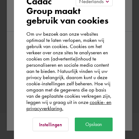
Cadac
Please confirm your current
Werklocatie
Group maakt
gebruik van cookies
region
Om uw bezoek aan onze websites
Wanneer wil je Malou boeken?
optimaal te laten verlopen, maken wij
gebruik van cookies. Cookies om het
According to us you are situated in Rest of
verkeer over onze sites te analyseren en
Kies een datum
the world. Please confirm in which country
cookies om (advertentie)inhoud te
personaliseren en sociale media content
you wish to shop.
aan te bieden. Natuurlijk vinden wij uw
privacy belangrijk, daarom kunt u deze
cookie-instellingen zelf beheren. Hoe wij
Bevestig boeking
België
Rest of the world
omgaan met de gegevens die op basis
van de geplaatste cookies verkregen zijn,
leggen wij u graag uit in onze
cookie- en
privacyverklaring.
Ok
Opslaan
Instellingen