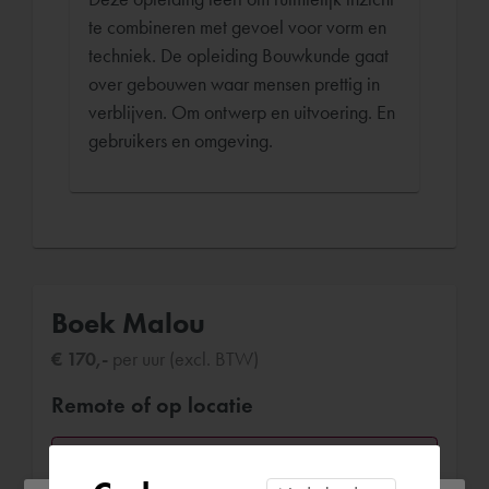
te combineren met gevoel voor vorm en
techniek. De opleiding Bouwkunde gaat
over gebouwen waar mensen prettig in
verblijven. Om ontwerp en uitvoering. En
gebruikers en omgeving.
Boek Malou
€ 170,-
per uur (excl. BTW)
Remote of op locatie
Op locatie