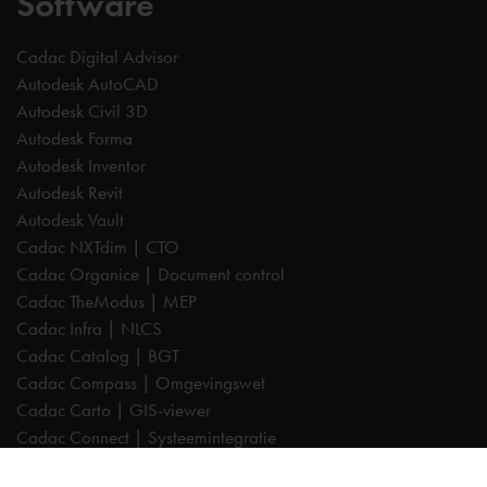
Software
Cadac Digital Advisor
Autodesk AutoCAD
Autodesk Civil 3D
Autodesk Forma
Autodesk Inventor
Autodesk Revit
Autodesk Vault
Cadac NXTdim | CTO
Cadac Organice | Document control
Cadac TheModus | MEP
Cadac Infra | NLCS
Cadac Catalog | BGT
Cadac Compass | Omgevingswet
Cadac Carto | GIS-viewer
Cadac Connect | Systeemintegratie
Cadac Control | BIM-validatie