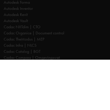
Autodesk Forma
Autodesk Inventor
Autodesk Revit
Autodesk Vault
Cadac NXTdim | CTO
Cadac Organice | Document control
Cadac TheModus | MEP
Cadac Infra | NLCS
Cadac Catalog | BGT
Cadac Compass | Omgevingswet
Cadac Carto | GIS-viewer
Cadac Connect | Systeemintegratie
Cadac Control | BIM-validatie
Product Design & Manufacturing (PD&M) Collection
Architecture, Engineering & Construction (AEC) Collection
Trainingen