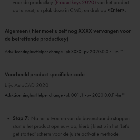
voor de productkey
(Productkeys 2020)
van het product
dat u reset, en plak deze in CMD, en druk op
<Enter>
.
Algemeen ( hier moet u zelf nog XXXX vervangen voor
de betreffende productkey)
AdskLicensingInstHelper change -pk XXXX -pv 2020.0.0.F -lm ""
Voorbeeld product specifieke code
bijv. AutoCAD 2020
AdskLicensingInstHelper change -pk 001L1 -pv 2020.0.0.F -lm ""
Stap 7:
Na het uitvoeren van de bovenstaande stappen
start u het product opnieuw op, hierbij kiest u in het
'Let's
get started'
scherm voor de juiste activatie methode.