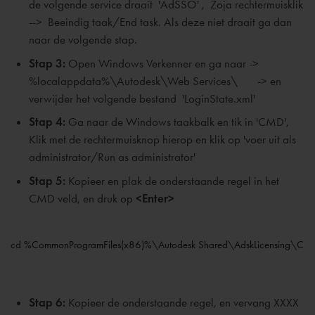
de volgende service draait 'AdSSO' , Zoja rechtermuisklik
--> Beeindig taak/End task. Als deze niet draait ga dan
naar de volgende stap.
Stap 3:
Open Windows Verkenner en ga naar ->
%localappdata%\Autodesk\Web Services\ -> en
verwijder het volgende bestand 'LoginState.xml'
Stap 4:
Ga naar de Windows taakbalk en tik in 'CMD',
Klik met de rechtermuisknop hierop en klik op 'voer uit als
administrator/Run as administrator'
Stap 5:
Kopieer en plak de onderstaande regel in het
CMD veld, en druk op
<Enter>
cd %CommonProgramFiles(x86)%\Autodesk Shared\AdskLicensing\Curr
Stap 6:
Kopieer de onderstaande regel, en vervang XXXX