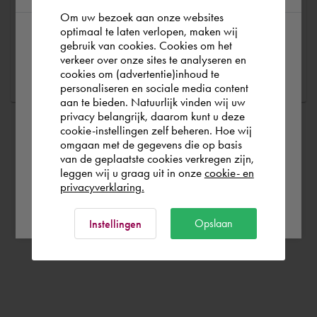
Om uw bezoek aan onze websites
optimaal te laten verlopen, maken wij
gebruik van cookies. Cookies om het
According to us you are situated in Rest of
Stel een vraag
verkeer over onze sites te analyseren en
the world. Please confirm in which country
cookies om (advertentie)inhoud te
personaliseren en sociale media content
you wish to shop.
aan te bieden. Natuurlijk vinden wij uw
privacy belangrijk, daarom kunt u deze
cookie-instellingen zelf beheren. Hoe wij
België
Rest of the world
omgaan met de gegevens die op basis
van de geplaatste cookies verkregen zijn,
leggen wij u graag uit in onze
cookie- en
privacyverklaring.
Ok
Opslaan
Instellingen