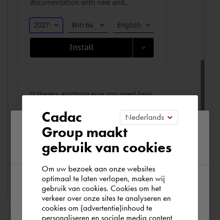
Cadac
Please confirm your current
Group maakt
gebruik van cookies
region
Om uw bezoek aan onze websites
optimaal te laten verlopen, maken wij
gebruik van cookies. Cookies om het
According to us you are situated in Rest of
verkeer over onze sites te analyseren en
the world. Please confirm in which country
cookies om (advertentie)inhoud te
personaliseren en sociale media content
you wish to shop.