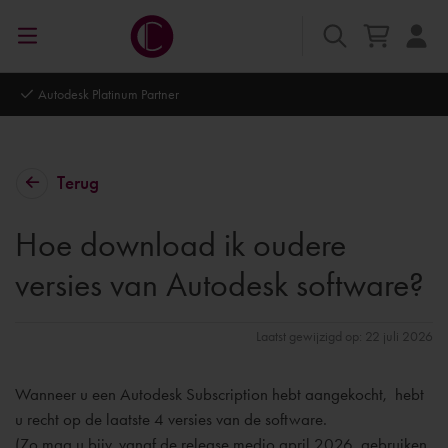
Autodesk Platinum Partner
Terug
Hoe download ik oudere
versies van Autodesk software?
Laatst gewijzigd op: 22 juli 2026
Wanneer u een Autodesk Subscription hebt aangekocht, hebt
u recht op
de laatste 4 versies van de software.
(Zo mag u bijv. vanaf de release medio april 2026, gebruiken