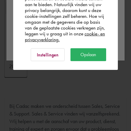
aan te bieden. Natuurlijk vinden wij uw
privacy belangrijk, daarom kunt u deze
cookie-instellingen zelf beheren. Hoe wij
België
Rest of the world
omgaan met de gegevens die op basis
van de geplaatste cookies verkregen zijn,
leggen wij u graag uit in onze
cookie- en
privacyverklaring.
Ok
Opslaan
Instellingen
Bij Cadac maken we onderscheid tussen Sales, Service
& Support. Sales & Service vinden wij vanzelfsprekend.
Wij helpen u met de aanschaf van uw product, dienst,
training of expert en zorgen ervoor dat u probleemloos