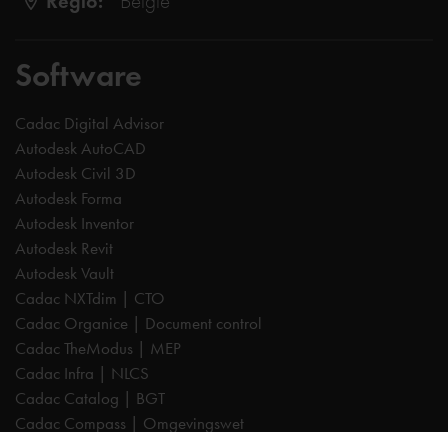
Regio:
België
Software
Cadac Digital Advisor
Autodesk AutoCAD
Autodesk Civil 3D
Autodesk Forma
Autodesk Inventor
Autodesk Revit
Autodesk Vault
Cadac NXTdim | CTO
Cadac Organice | Document control
Cadac TheModus | MEP
Cadac Infra | NLCS
Cadac Catalog | BGT
Cadac Compass | Omgevingswet