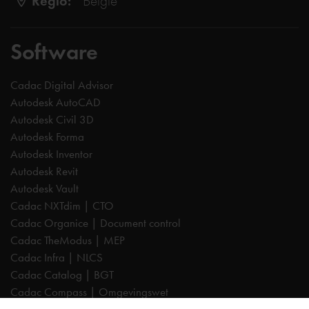
Regio:
België
Software
Cadac Digital Advisor
Autodesk AutoCAD
Autodesk Civil 3D
Autodesk Forma
Autodesk Inventor
Autodesk Revit
Autodesk Vault
Cadac NXTdim | CTO
Cadac Organice | Document control
Cadac TheModus | MEP
Cadac Infra | NLCS
Cadac Catalog | BGT
Cadac Compass | Omgevingswet