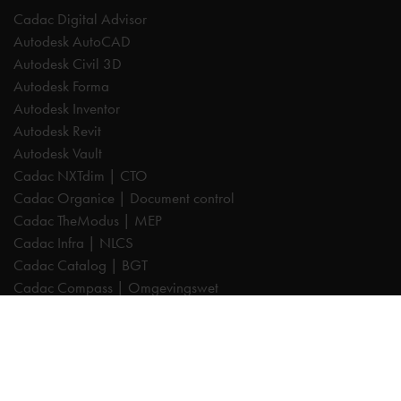
Cadac Digital Advisor
Autodesk AutoCAD
Autodesk Civil 3D
Autodesk Forma
Autodesk Inventor
Autodesk Revit
Autodesk Vault
Cadac NXTdim | CTO
Cadac Organice | Document control
Cadac TheModus | MEP
Cadac Infra | NLCS
Cadac Catalog | BGT
Cadac Compass | Omgevingswet
Cadac Carto | GIS-viewer
Cadac Connect | Systeemintegratie
Cadac Control | BIM-validatie
Product Design & Manufacturing (PD&M) Collection
Architecture, Engineering & Construction (AEC) Collection