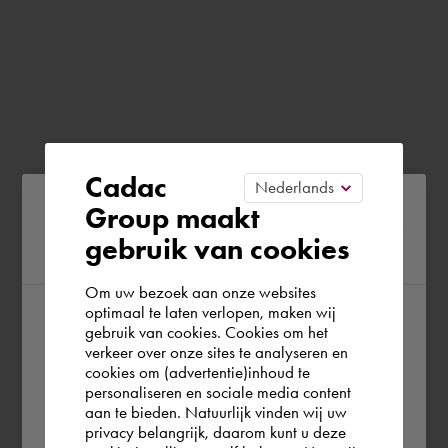
Cadac
Please confirm your current
Group maakt
gebruik van cookies
region
Om uw bezoek aan onze websites
optimaal te laten verlopen, maken wij
gebruik van cookies. Cookies om het
According to us you are situated in Rest of
verkeer over onze sites te analyseren en
the world. Please confirm in which country
cookies om (advertentie)inhoud te
personaliseren en sociale media content
you wish to shop.
aan te bieden. Natuurlijk vinden wij uw
privacy belangrijk, daarom kunt u deze