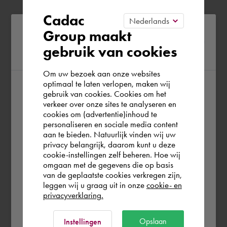
Cadac
Please confirm your current
Group maakt
gebruik van cookies
region
Om uw bezoek aan onze websites
optimaal te laten verlopen, maken wij
gebruik van cookies. Cookies om het
According to us you are situated in Rest of
verkeer over onze sites te analyseren en
the world. Please confirm in which country
cookies om (advertentie)inhoud te
personaliseren en sociale media content
you wish to shop.
aan te bieden. Natuurlijk vinden wij uw
privacy belangrijk, daarom kunt u deze
cookie-instellingen zelf beheren. Hoe wij
België
Rest of the world
omgaan met de gegevens die op basis
van de geplaatste cookies verkregen zijn,
leggen wij u graag uit in onze
cookie- en
privacyverklaring.
Ok
Opslaan
Instellingen