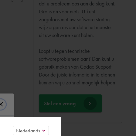
dat u probleemloos aan de slag kunt.
Gratis en voor niets. U kunt
zorgeloos met uw software starten,
wij zorgen ervoor dat u het meeste
uit uw software kunt halen.
Loopt u tegen technische
softwareproblemen aan? Dan kunt u
gebruik maken van Cadac Support.
Door de juiste informatie in te dienen
Stel een vraag