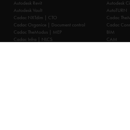
Autodesk Revit
Autodesk Ci
Autodesk Vault
AutoTURN
Cadac NXTdim | CTO
Cadac The
Cadac Organice | Document control
Cadac Conne
Cadac TheModus | MEP
BIM
Cadac Infra | NLCS
CAM
Cadac Catalog | BGT
CPQ
Cadac Compass | Omgevingswet
Datamanag
Cadac Carto | GIS-viewer
Digitaliseri
Cadac Connect | Systeemintegratie
PDM
Cadac Control | BIM-validatie
PLM
Product Design & Manufacturing (PD&M)
Cadac Infr
Collection
Cadac Cata
Architecture, Engineering & Construction
Cadac Com
(AEC) Collection
Cadac Cart
Alle prijzen zijn excl. BTW, tenzij anders aangegeven.