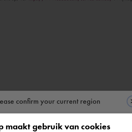
lease confirm your current region
 maakt gebruik van cookies
According to us you are situated in Rest of the