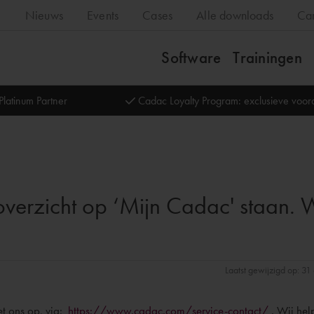
Nieuws
Events
Cases
Alle downloads
Ca
Software
Trainingen
Platinum Partner
Cadac Loyalty Program: exclusieve voo
t overzicht op ‘Mijn Cadac' staan. 
Laatst gewijzigd op: 3
t ons op, via:
https://www.cadac.com/service-contact/
. Wij hel