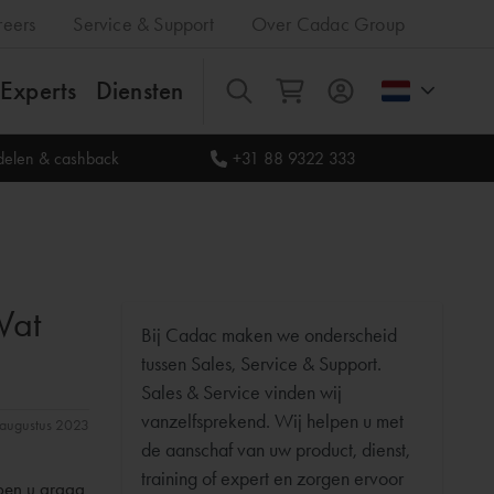
reers
Service & Support
Over Cadac Group
Experts
Diensten
Alles
rdelen & cashback
+31 88 9322 333
Wat
Bij Cadac maken we onderscheid
tussen Sales, Service & Support.
Sales & Service vinden wij
vanzelfsprekend. Wij helpen u met
1 augustus 2023
de aanschaf van uw product, dienst,
training of expert en zorgen ervoor
pen u graag