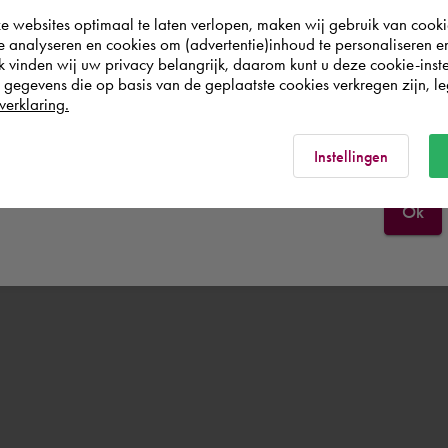
websites optimaal te laten verlopen, maken wij gebruik van cooki
world. Please confirm in which country you
te analyseren en cookies om (advertentie)inhoud te personaliseren e
wish to shop.
k vinden wij uw privacy belangrijk, daarom kunt u deze cookie-inste
egevens die op basis van de geplaatste cookies verkregen zijn, leg
verklaring.
België
Rest of the world
Instellingen
Ok