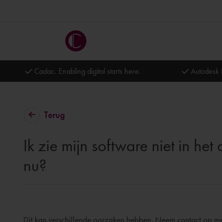
Cadac. Enabling digital starts here.
Autodesk 
Terug
Ik zie mijn software niet in he
nu?
Dit kan verschillende oorzaken hebben. Neem contact op me