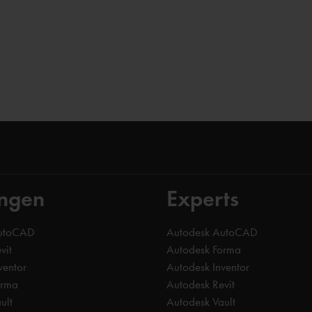
ingen
Experts
AutoCAD
Autodesk AutoCAD
vit
Autodesk Forma
ventor
Autodesk Inventor
orma
Autodesk Revit
ult
Autodesk Vault