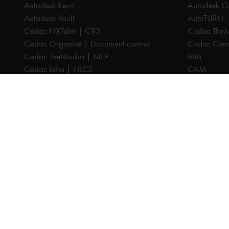
Autodesk Revit
Autodesk Ci
Autodesk Vault
AutoTURN
Cadac NXTdim | CTO
Cadac The
Cadac Organice | Document control
Cadac Conne
Cadac TheModus | MEP
BIM
Cadac Infra | NLCS
CAM
Cadac Catalog | BGT
CPQ
Cadac Compass | Omgevingswet
Datamanag
Cadac Carto | GIS-viewer
Digitaliseri
Cadac Connect | Systeemintegratie
PDM
Cadac Control | BIM-validatie
PLM
Product Design & Manufacturing (PD&M)
Cadac Infr
Collection
Cadac Cata
Architecture, Engineering & Construction
Cadac Com
(AEC) Collection
Cadac Cart
Alle prijzen zijn excl. BTW, tenzij anders aangegeven.