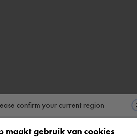
lease confirm your current region
 maakt gebruik van cookies
According to us you are situated in Rest of the