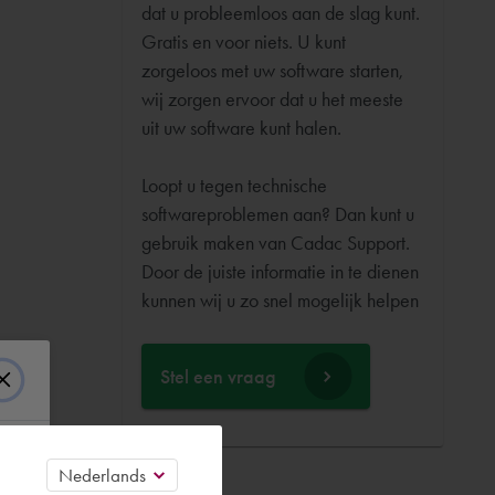
dat u probleemloos aan de slag kunt.
Gratis en voor niets. U kunt
zorgeloos met uw software starten,
wij zorgen ervoor dat u het meeste
uit uw software kunt halen.
Loopt u tegen technische
softwareproblemen aan? Dan kunt u
gebruik maken van Cadac Support.
Door de juiste informatie in te dienen
Stel een vraag