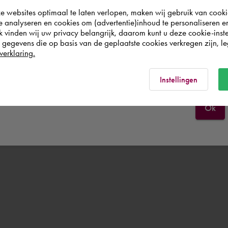
websites optimaal te laten verlopen, maken wij gebruik van cooki
world. Please confirm in which country you
te analyseren en cookies om (advertentie)inhoud te personaliseren e
wish to shop.
k vinden wij uw privacy belangrijk, daarom kunt u deze cookie-inste
egevens die op basis van de geplaatste cookies verkregen zijn, leg
verklaring.
België
Rest of the world
Instellingen
Ok