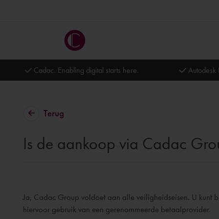
Cadac. Enabling digital starts here.
Autodesk 
Terug
Is de aankoop via Cadac Grou
Ja, Cadac Group voldoet aan alle veiligheidseisen. U kunt 
hiervoor gebruik van een gerenommeerde betaalprovider.