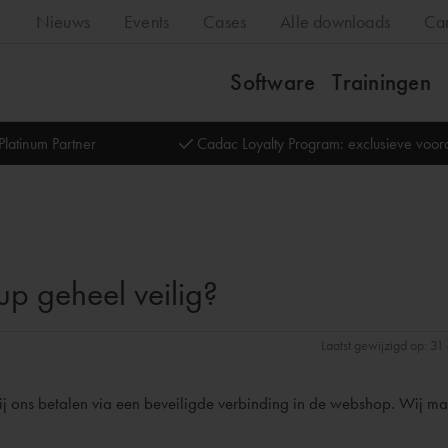
Nieuws
Events
Cases
Alle downloads
Ca
Software
Trainingen
Platinum Partner
Cadac Loyalty Program: exclusieve voo
p geheel veilig?
Laatst gewijzigd op: 3
bij ons betalen via een beveiligde verbinding in de webshop. Wij m