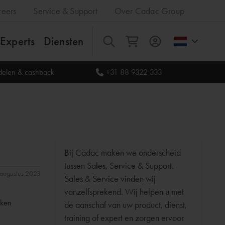
reers
Service & Support
Over Cadac Group
Experts
Diensten
Alles
rdelen & cashback
+31 88 9322 333
Bij Cadac maken we onderscheid
tussen Sales, Service & Support.
1 augustus 2023
Sales & Service vinden wij
vanzelfsprekend. Wij helpen u met
aken
de aanschaf van uw product, dienst,
training of expert en zorgen ervoor