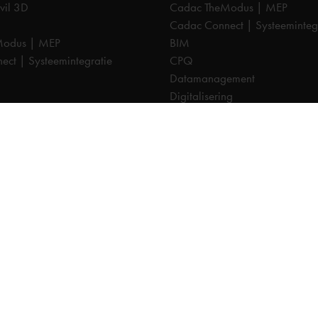
vil 3D
Cadac TheModus | MEP
Cadac Connect | Systeeminteg
Modus | MEP
BIM
ct | Systeemintegratie
CPQ
Datamanagement
Digitalisering
CDE | Common Data Environm
ement
PDM
ng
PLM
CTO
Cadac Infra | NLCS
a | NLCS
Cadac Catalog | BGT
log | BGT
Cadac Compass | Omgevings
pass | Omgevingswet
Cadac Carto | GIS-viewer
o | GIS-viewer