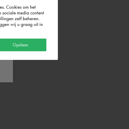
es. Cookies om het
n sociale media content
llingen zelf beheren.
gen wij u graag uit in
Opslaan