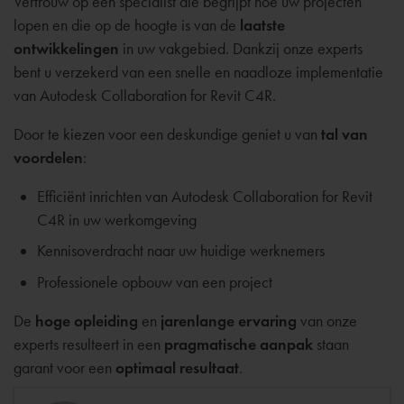
Vertrouw op een specialist die begrijpt hoe uw projecten
lopen en die op de hoogte is van de
laatste
ontwikkelingen
in uw vakgebied. Dankzij onze experts
bent u verzekerd van een snelle en naadloze implementatie
van Autodesk Collaboration for Revit C4R.
Door te kiezen voor een deskundige geniet u van
tal van
voordelen
:
Efficiënt inrichten van Autodesk Collaboration for Revit
C4R in uw werkomgeving
Kennisoverdracht naar uw huidige werknemers
Professionele opbouw van een project
De
hoge opleiding
en
jarenlange ervaring
van onze
experts resulteert in een
pragmatische aanpak
staan
garant voor een
optimaal
resultaat
.