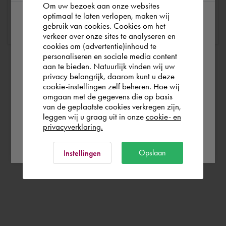
Om uw bezoek aan onze websites
optimaal te laten verlopen, maken wij
Bekijk profiel
gebruik van cookies. Cookies om het
According to us you are situated in Rest of
verkeer over onze sites te analyseren en
the world. Please confirm in which country
cookies om (advertentie)inhoud te
personaliseren en sociale media content
you wish to shop.
aan te bieden. Natuurlijk vinden wij uw
privacy belangrijk, daarom kunt u deze
cookie-instellingen zelf beheren. Hoe wij
België
Rest of the world
omgaan met de gegevens die op basis
van de geplaatste cookies verkregen zijn,
leggen wij u graag uit in onze
cookie- en
privacyverklaring.
Ok
Opslaan
Instellingen