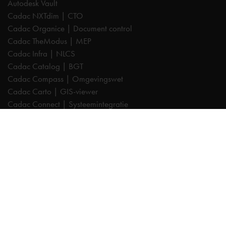
Autodesk Vault
Cadac NXTdim | CTO
Cadac Organice | Document control
Cadac TheModus | MEP
Cadac Infra | NLCS
Cadac Catalog | BGT
Cadac Compass | Omgevingswet
Cadac Carto | GIS-viewer
Cadac Connect | Systeemintegratie
Cadac Control | BIM-validatie
Product Design & Manufacturing (PD&M) Collection
Architecture, Engineering & Construction (AEC) Collection
Trainingen
Autodesk AutoCAD
Autodesk Revit
Autodesk Inventor