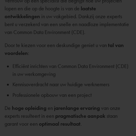
Vertrouw op een specialist die begrijpt hoe uw projecten
lopen en die op de hoogte is van de
laatste
ontwikkelingen
in uw vakgebied. Dankzij onze experts
bent u verzekerd van een snelle en naadloze implementatie
van Common Data Environment (CDE).
Door te kiezen voor een deskundige geniet u van
tal van
voordelen
:
Efficiënt inrichten van Common Data Environment (CDE)
in uw werkomgeving
Kennisoverdracht naar uw huidige werknemers
Professionele opbouw van een project
De
hoge opleiding
en
jarenlange ervaring
van onze
experts resulteert in een
pragmatische aanpak
staan
garant voor een
optimaal
resultaat
.