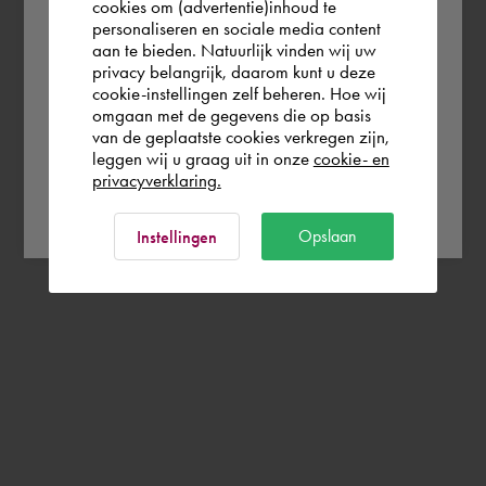
cookies om (advertentie)inhoud te
personaliseren en sociale media content
you wish to shop.
aan te bieden. Natuurlijk vinden wij uw
privacy belangrijk, daarom kunt u deze
cookie-instellingen zelf beheren. Hoe wij
België
Rest of the world
omgaan met de gegevens die op basis
van de geplaatste cookies verkregen zijn,
leggen wij u graag uit in onze
cookie- en
privacyverklaring.
Ok
Opslaan
Instellingen