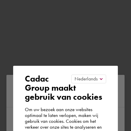
Cadac
Please confirm your current
Group maakt
gebruik van cookies
region
Om uw bezoek aan onze websites
optimaal te laten verlopen, maken wij
gebruik van cookies. Cookies om het
According to us you are situated in Rest of
verkeer over onze sites te analyseren en
the world. Please confirm in which country