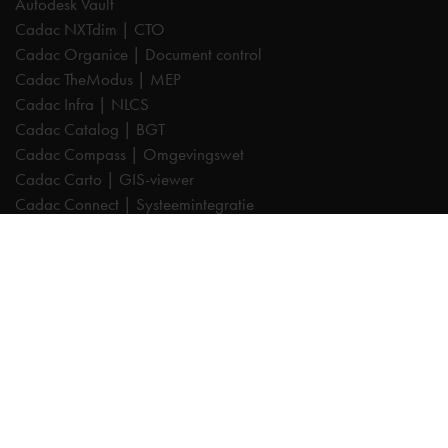
Autodesk Vault
Cadac NXTdim | CTO
Cadac Organice | Document control
Cadac TheModus | MEP
Cadac Infra | NLCS
Cadac Catalog | BGT
Cadac Compass | Omgevingswet
Cadac Carto | GIS-viewer
Cadac Connect | Systeemintegratie
Cadac Control | BIM-validatie
Product Design & Manufacturing (PD&M) Collection
Architecture, Engineering & Construction (AEC) Collection
Trainingen
Autodesk AutoCAD
Autodesk Revit
Autodesk Inventor