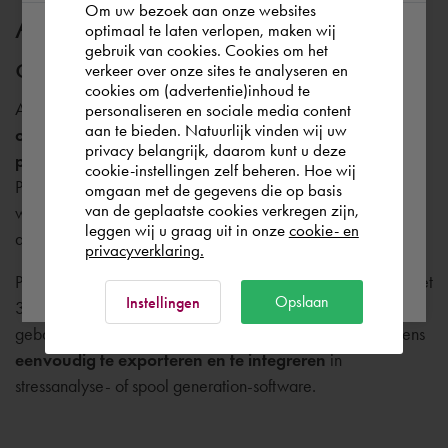
Om uw bezoek aan onze websites
AutoCAD Plant 3D is inmiddels
optimaal te laten verlopen, maken wij
gebruik van cookies. Cookies om het
According to us you are situated in Rest of
onmisbaar
verkeer over onze sites te analyseren en
the world. Please confirm in which country
cookies om (advertentie)inhoud te
AutoCAD 3D Plant wordt door velen beschouwd als een
personaliseren en sociale media content
you wish to shop.
aan te bieden. Natuurlijk vinden wij uw
onmisbare tool
bij met name de
grotere
privacy belangrijk, daarom kunt u deze
procesinstallatieprojecten
. Data tussen het 3D-model,
cookie-instellingen zelf beheren. Hoe wij
België
Rest of the world
P&ID’s en de isometrische- en orthografische tekeningen
omgaan met de gegevens die op basis
van de geplaatste cookies verkregen zijn,
wordt automatisch uitgewisseld waardoor deze altijd
leggen wij u graag uit in onze
cookie- en
accuraat, consistent en up-to-date is.
privacyverklaring.
Ok
Plant 3D maakt gebruik van het DWG-formaat, waardoor het
Opslaan
Instellingen
3D-model ook door andere disciplines met AutoCAD-
gebaseerde software te openen is. Daarnaast zijn gegevens
eenvoudig te exporteren en te integreren
in
stressanalyse- of spool generation-software.