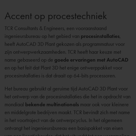
Accent op procestechniek
TCR Consultants & Engineers, een vooraanstaand
ingenieursbureau op het gebied van
procesinstallaties
,
heeft AutoCAD 3D Plant gekozen als programmatuur voor
zijn ontwerpwerkzaamheden. TCR heeft haar keuze met
name gebaseerd op de
goede ervaringen met AutoCAD
en op het feit dat Plant 3D het enige ontwerppakket voor
procesinstallaties is dat draait op 64-bits processoren.
Het bureau gebruikt al geruime tijd AutoCAD 3D Plant voor
het ontwerp van de procesinstallaties die het in opdracht van
mondiaal
bekende multinationals
maar ook voor kleinere
en middelgrote bedrijven maakt. TCR bevindt zich met name
in het voortraject van de ontwerpcyclus. In het algemeen
ontvangt het ingenieursbureau een basispakket van eisen
van een licentiehouder, dat het uitwerkt tot een verzameling