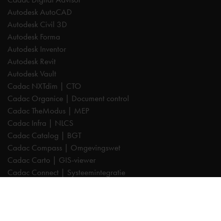
Autodesk AutoCAD
Autodesk Civil 3D
Autodesk Forma
Autodesk Inventor
Autodesk Revit
Autodesk Vault
Cadac NXTdim | CTO
Cadac Organice | Document control
Cadac TheModus | MEP
Cadac Infra | NLCS
Cadac Catalog | BGT
Cadac Compass | Omgevingswet
Cadac Carto | GIS-viewer
Cadac Connect | Systeemintegratie
Cadac Control | BIM-validatie
Product Design & Manufacturing (PD&M) Collection
Architecture, Engineering & Construction (AEC) Collection