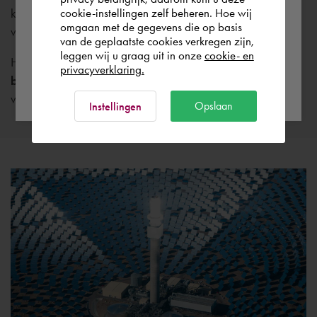
kleine compatibiliteitsproblemen opgelost om een soepel
cookie-instellingen zelf beheren. Hoe wij
België
Rest of the world
omgaan met de gegevens die op basis
vrijgaveproces te garanderen.
van de geplaatste cookies verkregen zijn,
leggen wij u graag uit in onze
cookie- en
Het Cadac DCS-systeem werd
op tijd en binnen het
privacyverklaring.
budget
geïmplementeerd en SolarReserve was volledig
Ok
voorbereid voor de lancering van het Redstone-project.
Opslaan
Instellingen