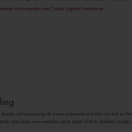
gemene voorwaarden van Cadac Experts Freelancer
ding
eeds van toepassing als u een overeenkomst met ons sluit en beva
er aan deze voorwaarden op te slaan of af te drukken, zodat u 