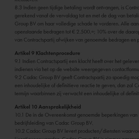
8.3 Indien geen tijdige betaling wordt ontvangen, is Cont
gerekend vanaf de vervaldag tot en met de dag van beta
Group BV om haar volledige schade te vorderen. Alle aan 
openstaande bedragen tot € 2.500,=; 10% over de daaro
van Contractspartij afwijken van genoemde bedragen en 
Artikel 9 Klachtenprocedure
9.1 Indien Contractspartij een klacht heeft over het gel
indienen via het op de website weergegeven contactformul
9.2 Cadac Group BV geeft Contractspartij zo spoedig mogeli
een inhoudelijke of definitieve reactie te geven, dan za
termijn waarbinnen zij verwacht een inhoudelijke of definit
Artikel 10 Aansprakelijkheid
10.1 De in de Overeenkomst genoemde beperkingen van aan
bedrijfsleiding van Cadac Group BV.
10.2 Cadac Group BV levert producten/diensten waarvoor v
Licentievoorwaarden. Cadac Group BV is nimmer aansprakel