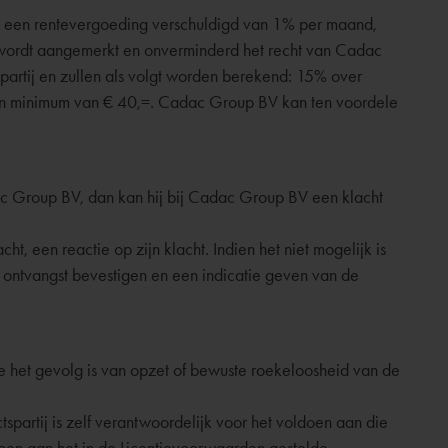
rag een rentevergoeding verschuldigd van 1% per maand,
 wordt aangemerkt en onverminderd het recht van Cadac
partij en zullen als volgt worden berekend: 15% over
n minimum van € 40,=. Cadac Group BV kan ten voordele
dac Group BV, dan kan hij bij Cadac Group BV een klacht
, een reactie op zijn klacht. Indien het niet mogelijk is
 ontvangst bevestigen en een indicatie geven van de
 het gevolg is van opzet of bewuste roekeloosheid van de
artij is zelf verantwoordelijk voor het voldoen aan die
oen aan het in de Licentievoorwaarden gestelde.