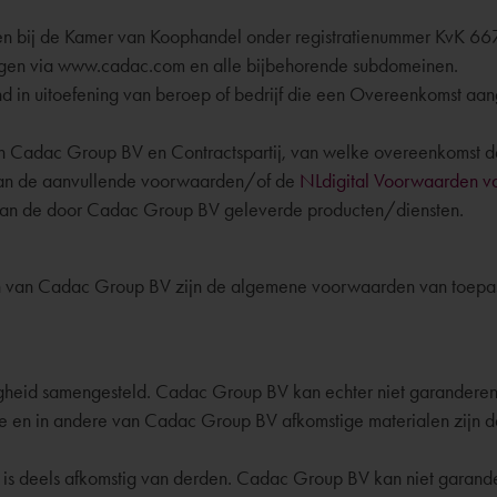
ven bij de Kamer van Koophandel onder registratienummer KvK 6
egen via www.cadac.com en alle bijbehorende subdomeinen.
lend in uitoefening van beroep of bedrijf die een Overeenkomst 
en Cadac Group BV en Contractspartij, van welke overeenkomst 
van de aanvullende voorwaarden/of de
NLdigital Voorwaarden 
van de door Cadac Group BV geleverde producten/diensten.
an Cadac Group BV zijn de algemene voorwaarden van toepassing, 
gheid samengesteld. Cadac Group BV kan echter niet garanderen dat
bsite en in andere van Cadac Group BV afkomstige materialen zi
s deels afkomstig van derden. Cadac Group BV kan niet garanderen