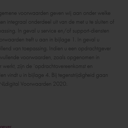
algemene voorwaarden geven wij aan onder welke
ntegraal onderdeel uit van de met u te sluiten of
ssing. In geval u service en/of support-diensten
waarden treft u aan in bijlage 1. In geval u
ullend van toepassing. Indien u een opdrachtgever
anvullende voorwaarden, zoals opgenomen in
ner werkt, zijn de ‘opdrachtovereenkomst en
indt u in bijlage 4. Bij tegenstrijdigheid gaan
n NLdigital Voorwaarden 2020.
tgever