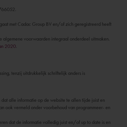
6766052.
aangaat met Cadac Group BV en/of zich geregistreerd heeft
de algemene voorwaarden integraal onderdeel uitmaken.
van 2020
.
tenzij uitdrukkelijk schriftelijk anders is
 alle informatie op de website te allen tijde juist en
jn dan ook vermeld onder voorbehoud van programmeer- en
 dat de informatie volledig juist en/of up to date is en