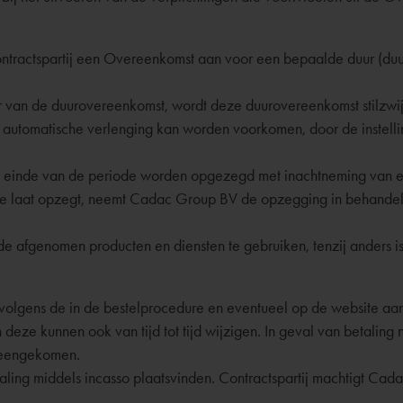
Contractspartij een Overeenkomst aan voor een bepaalde duur (d
ur van de duurovereenkomst, wordt deze duurovereenkomst stilzw
 automatische verlenging kan worden voorkomen, door de instell
t einde van de periode worden opgezegd met inachtneming van e
e laat opzegt, neemt Cadac Group BV de opzegging in behandel
 de afgenomen producten en diensten te gebruiken, tenzij anders
V volgens de in de bestelprocedure en eventueel op de website 
eze kunnen ook van tijd tot tijd wijzigen. In geval van betaling 
ereengekomen.
taling middels incasso plaatsvinden. Contractspartij machtigt Ca