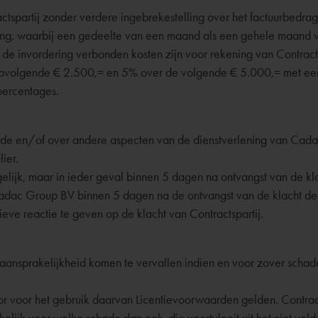
ractspartij zonder verdere ingebrekestelling over het factuurbed
ling, waarbij een gedeelte van een maand als een gehele maand
de invordering verbonden kosten zijn voor rekening van Contract
pvolgende € 2.500,= en 5% over de volgende € 5.000,= met ee
percentages.
everde en/of over andere aspecten van de dienstverlening van Ca
ier.
jk, maar in ieder geval binnen 5 dagen na ontvangst van de klacht
l Cadac Group BV binnen 5 dagen na de ontvangst van de klacht de
ieve reactie te geven op de klacht van Contractspartij.
sprakelijkheid komen te vervallen indien en voor zover schade
oor het gebruik daarvan Licentievoorwaarden gelden. Contractsp
ijk voor welke schade dan ook, die voortvloeit uit het niet vold