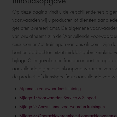
Inhoudsopgave
Op deze pagina vindt u de verschillende sets al
voorwaarden wij u producten of diensten aanbieden
gesloten overeenkomst. De algemene voorwaarden: i
van ons afneemt, zijn de ‘Aanvullende voorwaarden
cursussen en/of trainingen van ons afneemt, zijn d
bent en opdrachten uitzet middels gebruikmaking
bijlage 3. In geval u een freelancer bent en opdrach
aanvullende algemene inkoopvoorwaarden van Cadac 
de product- of dienstspecifieke aanvullende voo
Algemene voorwaarden: Inleiding
Bijlage 1: Voorwaarden Service & Support
Bijlage 2: Aanvullende voorwaarden trainingen
Bijlage 3: Opdrachtovereenkomst opdrachtgever en 