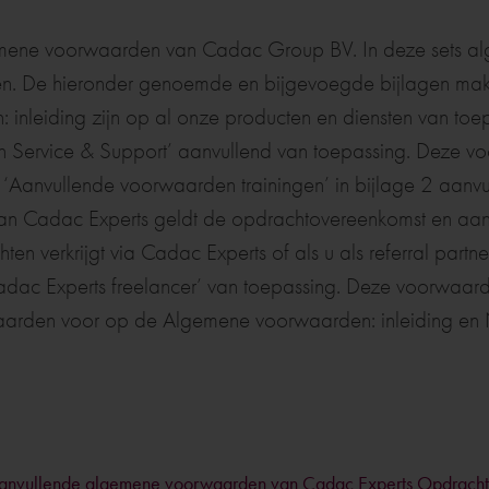
gemene voorwaarden van Cadac Group BV. In deze sets 
. De hieronder genoemde en bijgevoegde bijlagen maken i
nleiding zijn op al onze producten en diensten van toepa
 Service & Support’ aanvullend van toepassing. Deze voor
e ‘Aanvullende voorwaarden trainingen’ in bijlage 2 aanv
 van Cadac Experts geldt de opdrachtovereenkomst en a
ten verkrijgt via Cadac Experts of als u als referral part
Experts freelancer’ van toepassing. Deze voorwaarden v
rwaarden voor op de Algemene voorwaarden: inleiding e
aanvullende algemene voorwaarden van Cadac Experts Opdrach