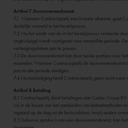
Artikel 7 Duurovereenkomst
7.1 Wanneer Contractspartij een licentie afneemt, gaat 
duidelijk vermeld in het bestelproces.
7.2 Na het einde van de in het bestelproces vermelde du
ongewijzigd wordt voortgezet voor eenzelfde periode. De
verlengingsdatum aan te passen.
7.3 De duurovereenkomst kan door beide partijen voor he
maanden. Wanneer Contractspartij de duurovereenkomst t
pas na die periode eindigen.
7.4 Na beëindiging heeft Contractspartij geen recht meer
Artikel 8 Betaling
8.1 Contractspartij dient betalingen aan Cadac Group B
vrij in de keuze van het aanbieden van betaalmethoden en d
ingaand op de dag na de factuurdatum, tenzij anders ov
8.2 Indien er sprake is van een duurovereenkomst, kan be
incasseren.