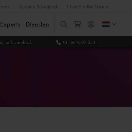
reers
Service & Support
Over Cadac Group
Experts
Diensten
Alles
rdelen & cashback
+31 88 9322 333