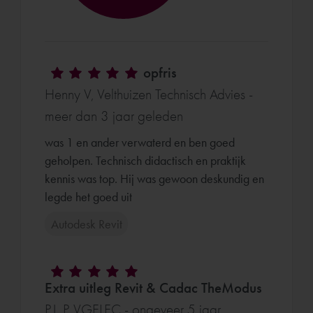
opfris
Henny V, Velthuizen Technisch Advies -
meer dan 3 jaar geleden
was 1 en ander verwaterd en ben goed
geholpen. Technisch didactisch en praktijk
kennis was top. Hij was gewoon deskundig en
legde het goed uit
Autodesk Revit
Extra uitleg Revit & Cadac TheModus
P.J. P, VGELEC - ongeveer 5 jaar