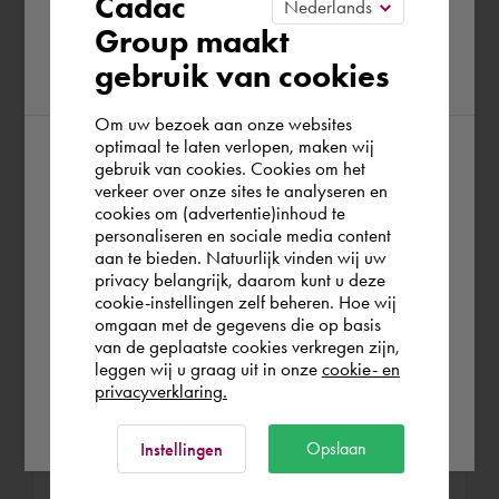
Cadac
Installatie
Please confirm your current
Group maakt
ROC Nijmegen jul. 2004 - mei 2006 (1
gebruik van cookies
region
année 10 mois)
Om uw bezoek aan onze websites
J’ai suivi la formation de technicien en
optimaal te laten verlopen, maken wij
installations électriques en tant que cours
gebruik van cookies. Cookies om het
According to us you are situated in Rest of
du soir, que j’ai complétée avec succès.
verkeer over onze sites te analyseren en
the world. Please confirm in which country
Bonne connexion à mon MTS Electrical
cookies om (advertentie)inhoud te
personaliseren en sociale media content
you wish to shop.
Engineering.
aan te bieden. Natuurlijk vinden wij uw
privacy belangrijk, daarom kunt u deze
cookie-instellingen zelf beheren. Hoe wij
België
Rest of the world
omgaan met de gegevens die op basis
Tekenaar Elektrotechniek
van de geplaatste cookies verkregen zijn,
leggen wij u graag uit in onze
cookie- en
Kwakkernaat BV aug. 2002 - nov. 2010
privacyverklaring.
Ok
(8 années 2 mois)
Opslaan
Instellingen
Il a commencé en tant que dessinateur
électricien dans le bureau de dessin et a