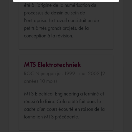
été à l’origine de la numérisation du
processus de dessin au sein de
l’entreprise. Le travail consistait en de
petits à très grands projets, de la
conception à la révision.
MTS Elektrotechniek
ROC Nijmegen jul. 1999 - mei 2002 (2
années 10 mois)
MTS Electrical Engineering a terminé et
réussi à le faire. Cela a été fait dans le
cadre d’un cours écourté en raison de la
formation MTS précédente.