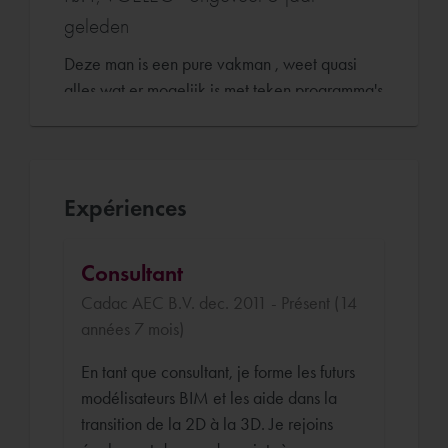
geleden
Deze man is een pure vakman , weet quasi
alles wat er mogelijk is met teken programma's
en elektriciteit en hij kan dit dan ook zeer
goed overbrengen aan een nieuweling Revit &
TheModus zoals mij .
Goed in de omgang en je voelt aan de manier
Expériences
hoe hij te werk gaat dat hij echt wilt dat je
slaagt in wat je doelstelling ook maar is .
Consultant
Zeer tevreden klant , geen enkele opmerking .
Cadac AEC B.V. dec. 2011 - Présent (14
100% Kiezen voor deze persoon als je
années 7 mois)
'expert' verwacht in een Cadac expert .
En tant que consultant, je forme les futurs
Autodesk Revit
Cadac TheModus
modélisateurs BIM et les aide dans la
transition de la 2D à la 3D. Je rejoins