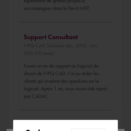
également de grands projets à
accompagner dans le Revit MEP.
Support Consultant
NPQ CAD Solutions dec. 2010 - nov.
2011 (10 mois)
Fourni un an de support au logiciel de
dessin de NPQ CAD. J’ai pu aider les
clients qui avaient des questions sur le
logiciel. Après 1 an, nous avons été repris
par CADAC.
Technicus Sterkstroom