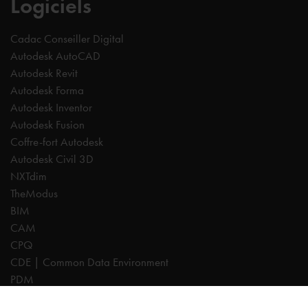
Logiciels
Cadac Conseiller Digital
Autodesk AutoCAD
Autodesk Revit
Autodesk Forma
Autodesk Inventor
Autodesk Fusion
Coffre-fort Autodesk
Autodesk Civil 3D
NXTdim
TheModus
BIM
CAM
CPQ
CDE | Common Data Environment
PDM