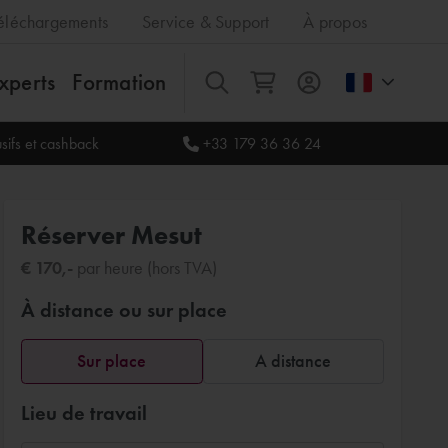
éléchargements
Service & Support
À propos
xperts
Formation
Tout
sifs et cashback
+33 179 36 36 24
Réserver Mesut
€ 170,-
par heure (hors TVA)
À distance ou sur place
Sur place
A distance
Lieu de travail