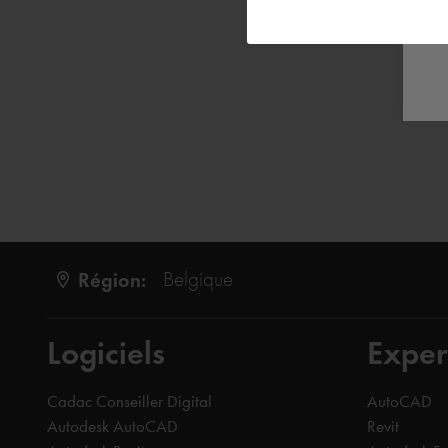
Région:
Belgique
Logiciels
Exper
Cadac Conseiller Digital
AutoCAD
Autodesk AutoCAD
Revit