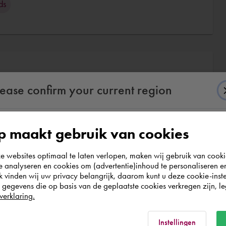
ds
lease confirm your current region
ation de Familles Revit
Dynamo
 maakt gebruik van cookies
According to us you are situated in Rest of the
websites optimaal te laten verlopen, maken wij gebruik van cooki
world. Please confirm in which country you
te analyseren en cookies om (advertentie)inhoud te personaliseren e
wish to shop.
k vinden wij uw privacy belangrijk, daarom kunt u deze cookie-inste
egevens die op basis van de geplaatste cookies verkregen zijn, leg
verklaring.
België
Rest of the world
Instellingen