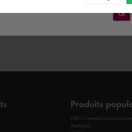
Ok
ts
Produits popul
CDE | Common Data Environm
TheModus