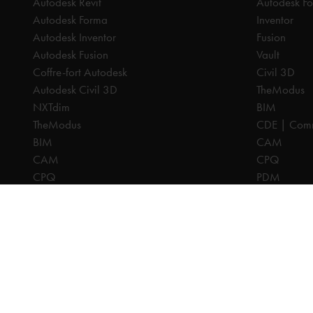
Autodesk Revit
Autodesk F
Autodesk Forma
Inventor
Autodesk Inventor
Fusion
Autodesk Fusion
Vault
Coffre-fort Autodesk
Civil 3D
Autodesk Civil 3D
TheModus
NXTdim
BIM
TheModus
CDE | Comm
BIM
CAM
CAM
CPQ
CPQ
PDM
CDE | Common Data Environment
PDM
Tous les prix sont hors TVA, sauf indication contraire.