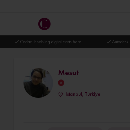
Cadac. Enabling digital starts here.
Autodesk 
Mesut
Istanbul, Türkiye