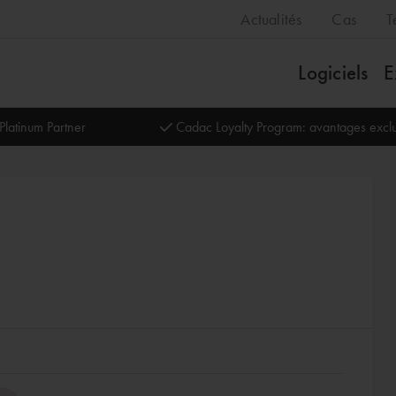
Actualités
Cas
T
Logiciels
E
Platinum Partner
Cadac Loyalty Program: avantages exclu