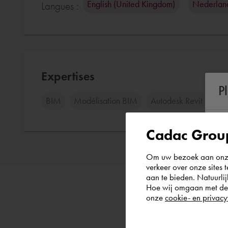
English (United Kingdom)
Nederlan
Langues :
Expertises
P
BIM
Modélisation BIM
Autodesk Revit
Cré
Cadac Group
Om uw bezoek aan onze 
verkeer over onze sites 
aan te bieden. Natuurlij
Hoe wij omgaan met de g
onze
cookie- en privacy