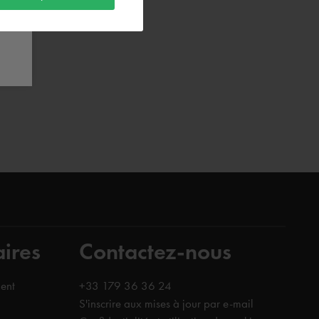
aires
Contactez-nous
ent
+33 179 36 36 24
S'inscrire aux mises à jour par e-mail