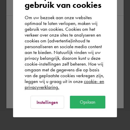
gebruik van cookies
region
Lieu de travail
Om uw bezoek aan onze websites
optimaal te laten verlopen, maken wij
gebruik van cookies. Cookies om het
According to us you are situated in Rest of
verkeer over onze sites te analyseren en
the world. Please confirm in which country
cookies om (advertentie)inhoud te
Quand souhaitez-vous réserver Leon ?
personaliseren en sociale media content
you wish to shop.
aan te bieden. Natuurlijk vinden wij uw
Choisissez la date
privacy belangrijk, daarom kunt u deze
cookie-instellingen zelf beheren. Hoe wij
België
Rest of the world
omgaan met de gegevens die op basis
van de geplaatste cookies verkregen zijn,
leggen wij u graag uit in onze
cookie- en
Confirmer la réservation
privacyverklaring.
Ok
Opslaan
Instellingen