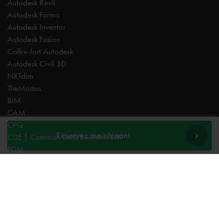
Autodesk Revit
Autodesk Forma
Autodesk Inventor
Autodesk Fusion
Coffre-fort Autodesk
Autodesk Civil 3D
NXTdim
TheModus
BIM
CAM
CPQ
Réservez maintenant
CDE | Common Data Environment
PDM
Experts
AutoCAD
Revit