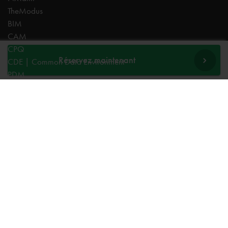
TheModus
BIM
CAM
CPQ
Réservez maintenant
CDE | Common Data Environment
PDM
Experts
AutoCAD
Revit
Autodesk Forma
Inventor
Fusion
Vault
Civil 3D
TheModus
BIM