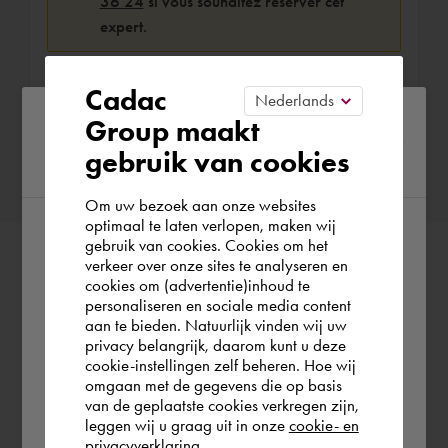
36 24
si vous souhaitez réserver cet
expert.
Cadac
Please confirm your current
Group maakt
Confirmer la réservation
gebruik van cookies
region
Om uw bezoek aan onze websites
optimaal te laten verlopen, maken wij
gebruik van cookies. Cookies om het
According to us you are situated in Rest of
verkeer over onze sites te analyseren en
the world. Please confirm in which country
cookies om (advertentie)inhoud te
personaliseren en sociale media content
you wish to shop.
aan te bieden. Natuurlijk vinden wij uw
privacy belangrijk, daarom kunt u deze
cookie-instellingen zelf beheren. Hoe wij
België
Rest of the world
omgaan met de gegevens die op basis
van de geplaatste cookies verkregen zijn,
leggen wij u graag uit in onze
cookie- en
privacyverklaring.