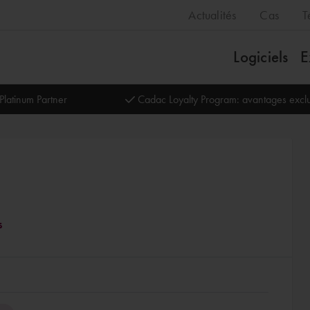
Actualités
Cas
T
Logiciels
E
Platinum Partner
Cadac Loyalty Program: avantages exclu
s