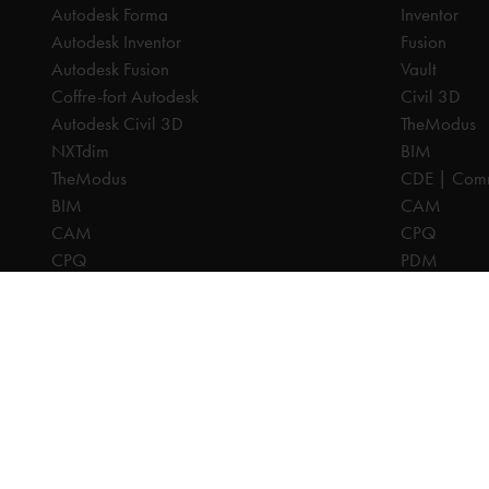
Autodesk Forma
Inventor
Autodesk Inventor
Fusion
Autodesk Fusion
Vault
Coffre-fort Autodesk
Civil 3D
Autodesk Civil 3D
TheModus
NXTdim
BIM
TheModus
CDE | Comm
BIM
CAM
CAM
CPQ
CPQ
PDM
CDE | Common Data Environment
PDM
Tous les prix sont hors TVA, sauf indication contraire.
© 2025 Ca