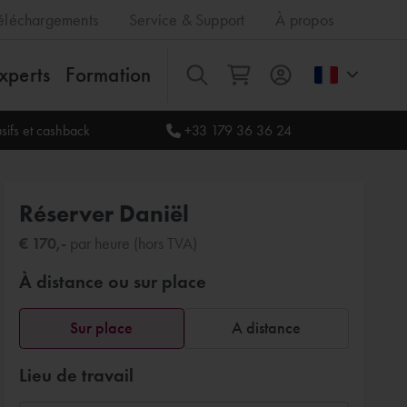
éléchargements
Service & Support
À propos
xperts
Formation
Tout
sifs et cashback
+33 179 36 36 24
Réserver Daniël
€ 170,-
par heure (hors TVA)
À distance ou sur place
Sur place
A distance
Lieu de travail