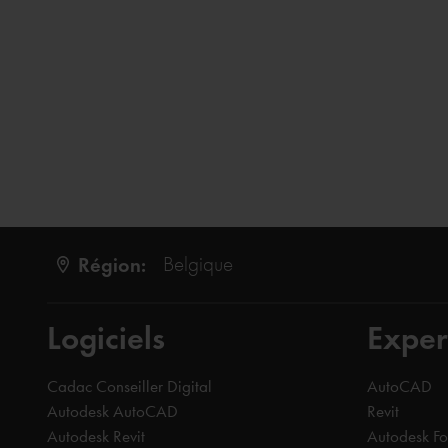
Région:
Belgique
Logiciels
Exper
Cadac Conseiller Digital
AutoCAD
Autodesk AutoCAD
Revit
Autodesk Revit
Autodesk F