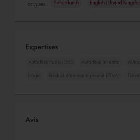
Nederlands
English (United Kingdo
Langues :
Expertises
Autodesk Fusion 360
Autodesk Inventor
Autod
iLogic
Product data management (PDM)
Dével
Avis