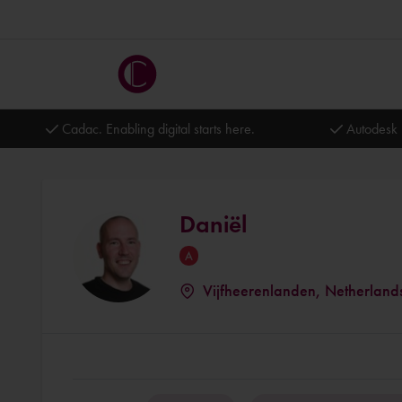
Cadac. Enabling digital starts here.
Autodesk 
Daniël
Vijfheerenlanden, Netherland