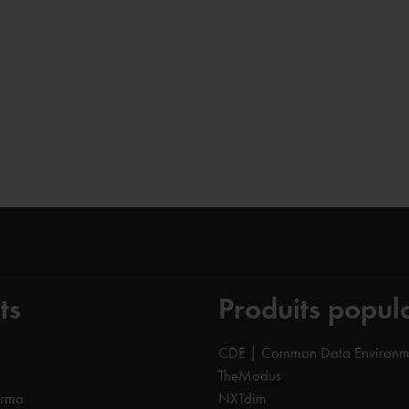
ts
Produits popul
CDE | Common Data Environm
TheModus
orma
NXTdim