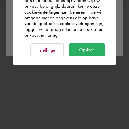
aan te bieden. Natuurlijk vinden wij uw
privacy belangrijk, daarom kunt u deze
cookie-instellingen zelf beheren. Hoe wij
België
Rest of the world
omgaan met de gegevens die op basis
van de geplaatste cookies verkregen zijn,
leggen wij u graag uit in onze
cookie- en
privacyverklaring.
Ok
Opslaan
Instellingen