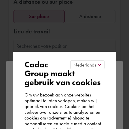
À distance ou sur place
Sur place
A distance
Lieu de travail
Quand souhaitez-vous réserver
Cadac
Christopher ?
Please confirm your current
Group maakt
Choisissez la date
gebruik van cookies
region
Om uw bezoek aan onze websites
optimaal te laten verlopen, maken wij
gebruik van cookies. Cookies om het
According to us you are situated in Rest of
Confirmer la réservation
verkeer over onze sites te analyseren en
the world. Please confirm in which country
cookies om (advertentie)inhoud te
personaliseren en sociale media content
you wish to shop.