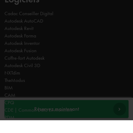
Cadac Conseiller Digital
Autodesk AutoCAD
Autodesk Revit
Autodesk Forma
Autodesk Inventor
Autodesk Fusion
Coffre-fort Autodesk
Autodesk Civil 3D
NXTdim
TheModus
BIM
CAM
CPQ
Réservez maintenant
CDE | Common Data Environment
PDM
Experts