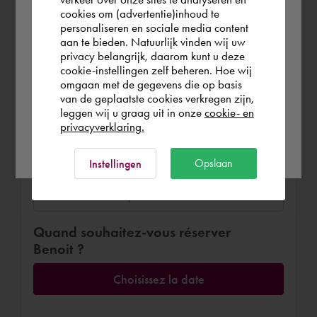
the world. Please confirm in which country
cookies om (advertentie)inhoud te
personaliseren en sociale media content
you wish to shop.
Réserver Benoit
aan te bieden. Natuurlijk vinden wij uw
€ 170,-
par heure (hors TVA)
privacy belangrijk, daarom kunt u deze
cookie-instellingen zelf beheren. Hoe wij
België
Rest of the world
À distance ou sur place
omgaan met de gegevens die op basis
van de geplaatste cookies verkregen zijn,
leggen wij u graag uit in onze
cookie- en
Sur place
A distance
privacyverklaring.
Ok
Lieu de travail
Opslaan
Instellingen
Quand souhaitez-vous réserver
Benoit ?
Choisissez la date