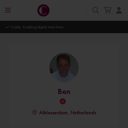
ts here.
Autodesk Platinum Partner
Ben
Alblasserdam, Netherlands