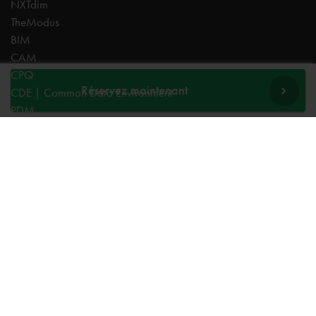
NXTdim
TheModus
BIM
CAM
CPQ
Réservez maintenant
CDE | Common Data Environment
PDM
Experts
AutoCAD
Revit
Autodesk Forma
Inventor
Fusion
Vault
Civil 3D
TheModus