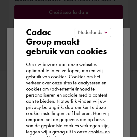
Choisissez la date
Cadac
Please confirm your current
Group maakt
Confirmer la réservation
gebruik van cookies
region
Om uw bezoek aan onze websites
optimaal te laten verlopen, maken wij
gebruik van cookies. Cookies om het
According to us you are situated in Rest of
verkeer over onze sites te analyseren en
the world. Please confirm in which country
cookies om (advertentie)inhoud te
personaliseren en sociale media content
you wish to shop.
aan te bieden. Natuurlijk vinden wij uw
privacy belangrijk, daarom kunt u deze
cookie-instellingen zelf beheren. Hoe wij
België
Rest of the world
omgaan met de gegevens die op basis
van de geplaatste cookies verkregen zijn,
leggen wij u graag uit in onze
cookie- en