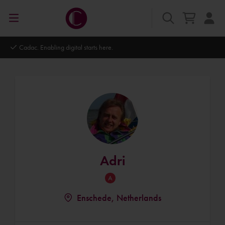
Cadac. Enabling digital starts here.
Adri
Enschede, Netherlands