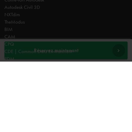
Autodesk Civil 3D
NXTdim
TheModus
BIM
CAM
CPQ
Réservez maintenant
CDE | Common Data Environment
PDM
Experts
AutoCAD
Revit
Autodesk Forma
Inventor
Fusion
Vault
Civil 3D