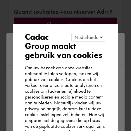
Quand souhaitez-vous réserver Adri ?
Choisissez la date
Cadac
Please confirm your current
Group maakt
gebruik van cookies
region
Confirmer la réservation
Om uw bezoek aan onze websites
optimaal te laten verlopen, maken wij
gebruik van cookies. Cookies om het
According to us you are situated in Rest of
verkeer over onze sites te analyseren en
the world. Please confirm in which country
cookies om (advertentie)inhoud te
personaliseren en sociale media content
you wish to shop.
aan te bieden. Natuurlijk vinden wij uw
privacy belangrijk, daarom kunt u deze
cookie-instellingen zelf beheren. Hoe wij
België
Rest of the world
omgaan met de gegevens die op basis
van de geplaatste cookies verkregen zijn,