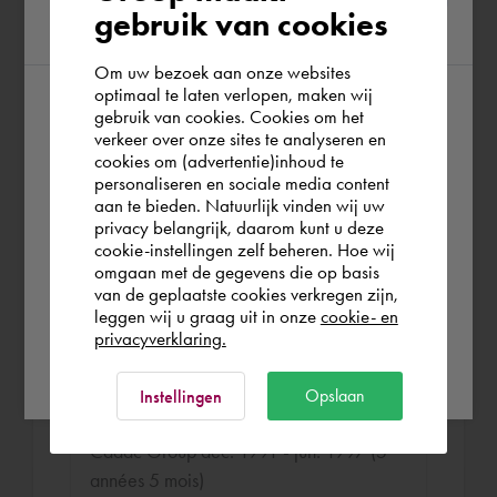
gebruik van cookies
region
Om uw bezoek aan onze websites
Document Management
optimaal te laten verlopen, maken wij
Cadac Group aug. 1997 - jun. 2007 (9
gebruik van cookies. Cookies om het
According to us you are situated in Rest of
verkeer over onze sites te analyseren en
années 9 mois)
the world. Please confirm in which country
cookies om (advertentie)inhoud te
personaliseren en sociale media content
you wish to shop.
Responsable de la mise en œuvre de
aan te bieden. Natuurlijk vinden wij uw
systèmes de gestion documentaire tels
privacy belangrijk, daarom kunt u deze
cookie-instellingen zelf beheren. Hoe wij
que BlueCielo(Cyco), Automanager
België
Rest of the world
omgaan met de gegevens die op basis
Workflow, Automanager Meridian et
van de geplaatste cookies verkregen zijn,
Autodesk Vault.
leggen wij u graag uit in onze
cookie- en
privacyverklaring.
Ok
Opslaan
Instellingen
CAD trainer
Cadac Group dec. 1991 - jun. 1997 (5
années 5 mois)