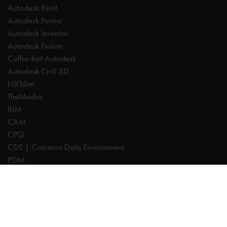
Autodesk Revit
Autodesk Forma
Autodesk Inventor
Autodesk Fusion
Coffre-fort Autodesk
Autodesk Civil 3D
NXTdim
TheModus
BIM
CAM
CPQ
CDE | Common Data Environment
PDM
Experts
AutoCAD
Revit