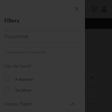
Filters
Autodesk Platinum Partner
Disponibilité
Trouvez un expert
Lieu de travail
Filtres
Trier par
A distance
Sur place
Niveau Expert