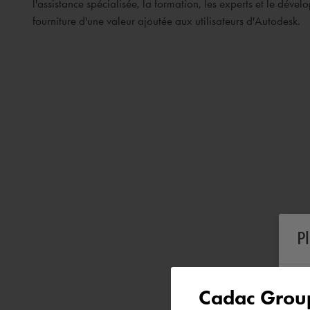
l'assistance spécialisée, la formation, les experts et le dév
fourniture d'une valeur ajoutée aux utilisateurs d'Autodesk.
P
Cadac Group