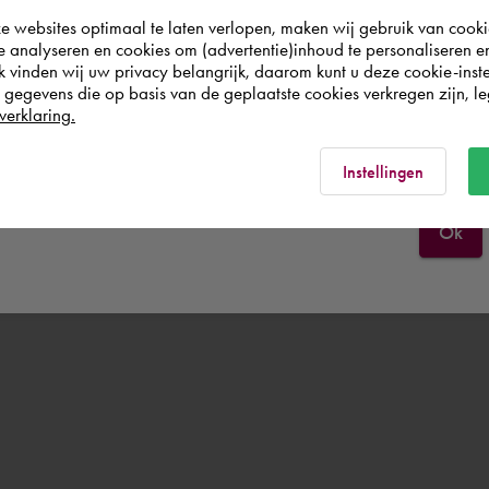
websites optimaal te laten verlopen, maken wij gebruik van cooki
world. Please confirm in which country you
te analyseren en cookies om (advertentie)inhoud te personaliseren e
wish to shop.
k vinden wij uw privacy belangrijk, daarom kunt u deze cookie-inste
egevens die op basis van de geplaatste cookies verkregen zijn, leg
verklaring.
België
Rest of the world
Instellingen
Ok