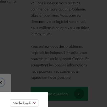
trer sur la
veillons à ce que vous puissiez
commencer sans aucun problème.
Libre et pour rien. Vous pouvez
démarrer votre logiciel sans souci,
nous veillons à ce que vous en tiriez
le maximum.
Rencontrez-vous des problèmes
logiciels techniques ? Ensuite, vous
pouvez utiliser le support Cadac. En
soumettant les bonnes informations,
nous pouvons vous aider aussi
rapidement que possible
Posez une question