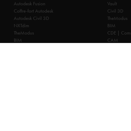
Autodesk Fusion
Vault
Coffre-fort Autodesk
Civil 3D
Autodesk Civil 3D
TheModus
NXTdim
BIM
TheModus
CDE | Comm
BIM
CAM
CAM
CPQ
CPQ
PDM
CDE | Common Data Environment
PDM
Tous les prix sont hors TVA, sauf indication contraire.
© 2025 Ca
Clause de co
Conditions 