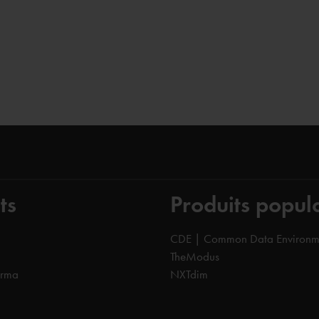
ts
Produits popul
CDE | Common Data Environm
TheModus
orma
NXTdim