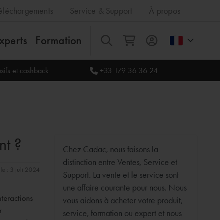
éléchargements
Service & Support
À propos
xperts
Formation
Tout
sifs et cashback
+33 179 36 36 24
nt ?
Chez Cadac, nous faisons la
distinction entre Ventes, Service et
le : 3 juli 2024
Support. La vente et le service sont
une affaire courante pour nous. Nous
nteractions
vous aidons à acheter votre produit,
r
service, formation ou expert et nous