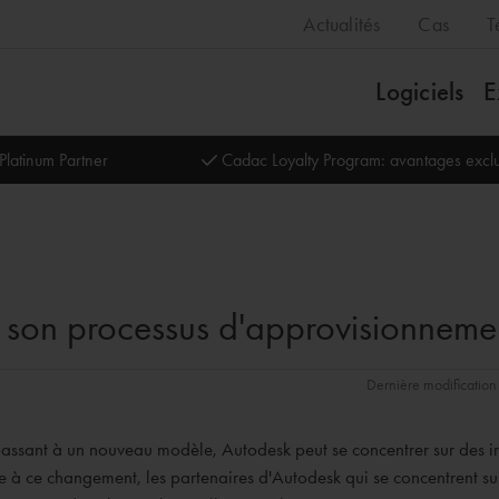
Actualités
Cas
T
Logiciels
E
Platinum Partner
Cadac Loyalty Program: avantages exclu
l son processus d'approvisionneme
Dernière modification 
 passant à un nouveau modèle, Autodesk peut se concentrer sur des i
ce à ce changement, les partenaires d'Autodesk qui se concentrent su