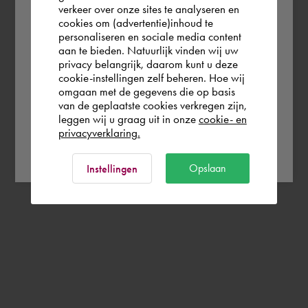
verkeer over onze sites te analyseren en
the world. Please confirm in which country
cookies om (advertentie)inhoud te
personaliseren en sociale media content
you wish to shop.
aan te bieden. Natuurlijk vinden wij uw
privacy belangrijk, daarom kunt u deze
cookie-instellingen zelf beheren. Hoe wij
België
Rest of the world
omgaan met de gegevens die op basis
van de geplaatste cookies verkregen zijn,
leggen wij u graag uit in onze
cookie- en
privacyverklaring.
Ok
Opslaan
Instellingen