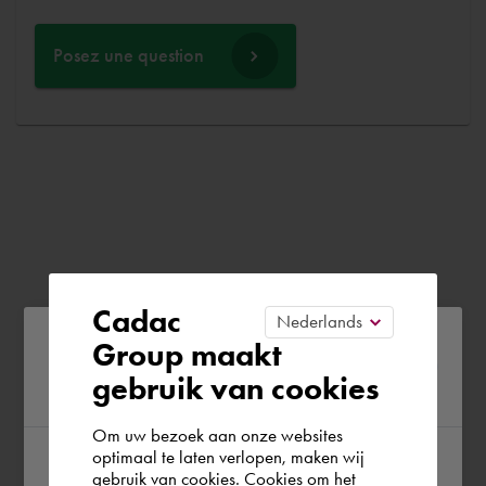
Posez une question
Cadac
Please confirm your current
Group maakt
gebruik van cookies
region
Om uw bezoek aan onze websites
optimaal te laten verlopen, maken wij
gebruik van cookies. Cookies om het
According to us you are situated in Rest of