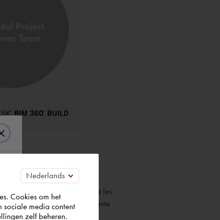
s au projet. Le logiciel comble les
es. Cookies om het
t associés et font partie intégrante
n sociale media content
llingen zelf beheren.