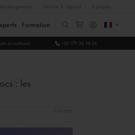
éléchargements
Service & Support
À propos
xperts
Formation
Tout
sifs et cashback
+33 179 36 36 24
cs : les
2 juni 2021