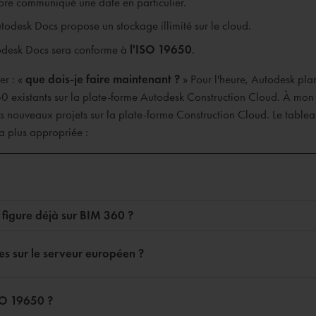
re communiqué une date en particulier.
esk Docs propose un stockage illimité sur le cloud.
todesk Docs sera conforme à
l'ISO 19650
.
er : «
que dois-je faire maintenant ?
» Pour l'heure, Autodesk pla
0 existants sur la plate-forme Autodesk Construction Cloud. À mon a
ouveaux projets sur la plate-forme Construction Cloud. Le tableau
la plus appropriée :
 figure déjà sur BIM 360 ?
s sur le serveur européen ?
SO 19650 ?