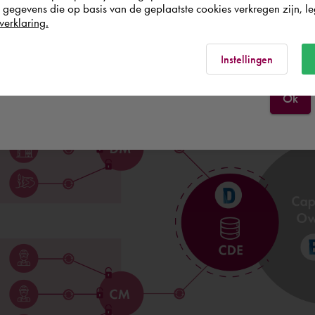
egevens die op basis van de geplaatste cookies verkregen zijn, leg
verklaring.
België
Rest of the world
Instellingen
Ok