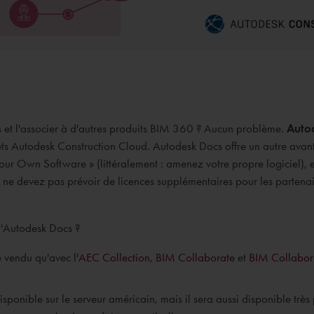
s et l'associer à d'autres produits BIM 360 ? Aucun problème.
Auto
ets Autodesk Construction Cloud. Autodesk Docs offre un autre avant
Your Own Software » (littéralement : amenez votre propre logiciel), 
ne devez pas prévoir de licences supplémentaires pour les partenair
d'Autodesk Docs ?
re vendu qu'avec
l'AEC Collection
,
BIM Collaborate
et
BIM Collabor
ponible sur le serveur américain, mais il sera aussi disponible très