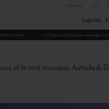
Actualités
Cas
T
Logiciels
E
Platinum Partner
Cadac Loyalty Program: avantages exclu
cs et le tout nouveau Autodesk Do