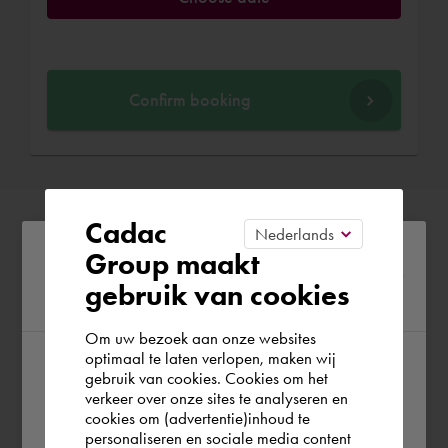
Confirm booking
Cadac
Please confirm your current
Group maakt
gebruik van cookies
region
Om uw bezoek aan onze websites
optimaal te laten verlopen, maken wij
gebruik van cookies. Cookies om het
According to us you are situated in Rest of
verkeer over onze sites te analyseren en
the world. Please confirm in which country
cookies om (advertentie)inhoud te
personaliseren en sociale media content
you wish to shop.