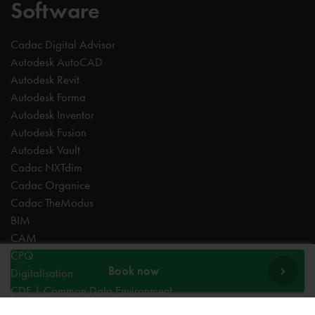
Software
Cadac Digital Advisor
Autodesk AutoCAD
Autodesk Revit
Autodesk Forma
Autodesk Inventor
Autodesk Fusion
Autodesk Vault
Cadac NXTdim
Cadac Organice
Cadac TheModus
BIM
CAM
CPQ
Book now
Digitalisation
CDE | Common Data Environment
PDM