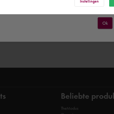
Rest of the world
Instellingen
Ok
ts
Beliebte produ
TheModus