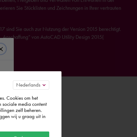
eren Sie Stücklisten und Zeichnungen in Ihrer vertrauten
17 sind Sie auch zur Nutzung der Version 2015 berechtigt.
ur „Anschaffung“ von AutoCAD Utility Design 2015(
weitere
es. Cookies om het
n sociale media content
llingen zelf beheren.
gen wij u graag uit in