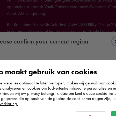
optionalen Autodesk Vault-Datenmanagement-Software. Generi
AutoCAD-Umgebung.
Bei Kauf einer Lizenz für Autodesk AutoCAD Utility Design 20
In der neuen Lizenzstruktur ist das die einzige Möglichkeit z
Informationen hierzu finden Sie hier
).
lease confirm your current region
According to us you are situated in Rest of the
 maakt gebruik van cookies
world. Please confirm in which country you
websites optimaal te laten verlopen, maken wij gebruik van cooki
wish to shop.
te analyseren en cookies om (advertentie)inhoud te personaliseren e
k vinden wij uw privacy belangrijk, daarom kunt u deze cookie-inste
egevens die op basis van de geplaatste cookies verkregen zijn, leg
Österreich
verklaring.