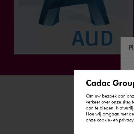
P
Cadac Group
Om uw bezoek aan onze 
verkeer over onze sites 
aan te bieden. Natuurlij
Hoe wij omgaan met de g
onze
cookie- en privacy