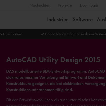
Nachrichten
Projekte
Downloads
Industrien
Software
Aus
latinum Partner
Cadac Loyalty Program: exklusive Vortei
AutoCAD Utility Design 2015
DAS modellbasierte BIM-Entwurfsprogramm, AutoCAD Uti
elektrotechnischer Verteilung mit Entwurf und Dokument
Konstrukteure geeignet, die bei elektrischen Versorgu
Konstruktionsunternehmen tätig sind.
Für den Entwurf sowohl über- als auch unterirdischer Konstru
Kommunikationsfunktionen geeignet. Außerdem für das Überar