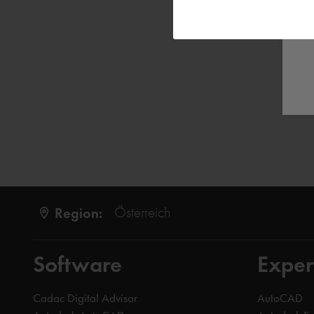
Region:
Österreich
Software
Exper
Cadac Digital Advisor
AutoCAD