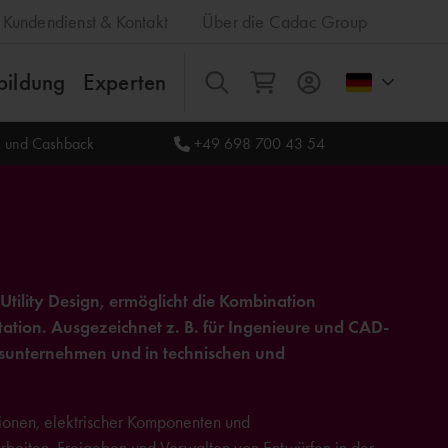
Kundendienst & Kontakt
Über die Cadac Group
bildung
Experten
Alles
le und Cashback
+49 698 700 43 54
lity Design, ermöglicht die Kombination
ation. Ausgezeichnet z. B. für Ingenieure und CAD-
ngsunternehmen und in technischen und
ktionen, elektrischer Komponenten und
beiten, Freigeben und Verwalten von Entwürfen in der