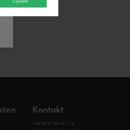
Opslaan
kten
Kontakt
+49 698 700 43 54