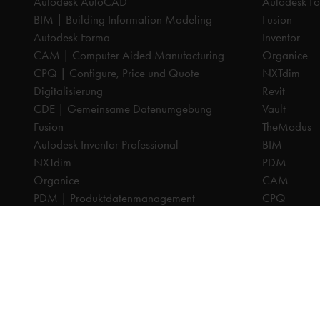
Autodesk AutoCAD
Autodesk F
BIM | Building Information Modeling
Fusion
Autodesk Forma
Inventor
CAM | Computer Aided Manufacturing
Organice
CPQ | Configure, Price und Quote
NXTdim
Digitalisierung
Revit
CDE | Gemeinsame Datenumgebung
Vault
Fusion
TheModus
Autodesk Inventor Professional
BIM
NXTdim
PDM
Organice
CAM
PDM | Produktdatenmanagement
CPQ
PLM | Produktlebenszyklus-Management
Dokumenten
Autodesk Revit
Digitalisier
Systeemintegration
PLM
Cadac TheModus | BIM-Standardisierung
Systeminteg
Autodesk Vault Professional