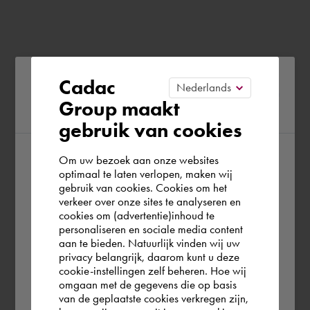
Please confirm your current
Cadac
Group maakt
region
gebruik van cookies
Om uw bezoek aan onze websites
According to us you are situated in Rest of
optimaal te laten verlopen, maken wij
gebruik van cookies. Cookies om het
the world. Please confirm in which country
verkeer over onze sites te analyseren en
you wish to shop.
cookies om (advertentie)inhoud te
personaliseren en sociale media content
aan te bieden. Natuurlijk vinden wij uw
Österreich
privacy belangrijk, daarom kunt u deze
cookie-instellingen zelf beheren. Hoe wij
omgaan met de gegevens die op basis
Rest of the world
van de geplaatste cookies verkregen zijn,