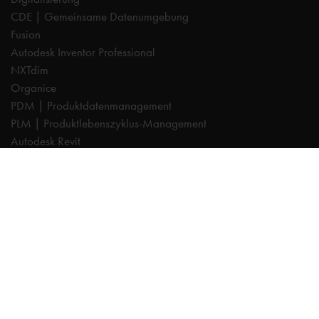
CDE | Gemeinsame Datenumgebung
Fusion
Autodesk Inventor Professional
NXTdim
Organice
PDM | Produktdatenmanagement
PLM | Produktlebenszyklus-Management
Autodesk Revit
Systeemintegration
Cadac TheModus | BIM-Standardisierung
Autodesk Vault Professional
Experts
AutoCAD
Autodesk Forma
Fusion
Inventor