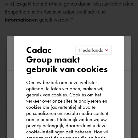
wird. Es geht beim BIMmen genau darum, dass zwischen den
Baupartnern mehr Kommunikation stattfindet und
Informationen
geteilt werden.“
Please confirm your current
Cadac
Group maakt
region
gebruik van cookies
Om uw bezoek aan onze websites
According to us you are situated in Rest of
optimaal te laten verlopen, maken wij
gebruik van cookies. Cookies om het
the world. Please confirm in which country
verkeer over onze sites te analyseren en
you wish to shop.
cookies om (advertentie)inhoud te
personaliseren en sociale media content
aan te bieden. Natuurlijk vinden wij uw
Österreich
privacy belangrijk, daarom kunt u deze
cookie-instellingen zelf beheren. Hoe wij
omgaan met de gegevens die op basis