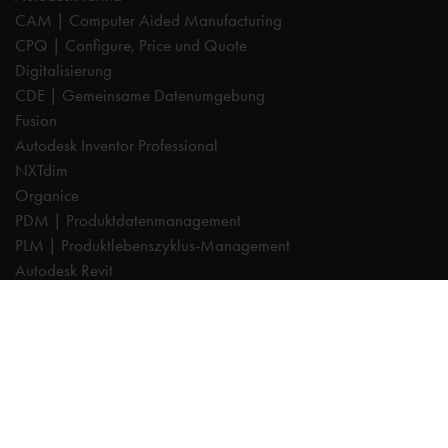
CAM | Computer Aided Manufacturing
CPQ | Configure, Price und Quote
Digitalisierung
CDE | Gemeinsame Datenumgebung
Fusion
Autodesk Inventor Professional
NXTdim
Organice
PDM | Produktdatenmanagement
PLM | Produktlebenszyklus-Management
Autodesk Revit
Systeemintegration
Cadac TheModus | BIM-Standardisierung
Autodesk Vault Professional
Experts
AutoCAD