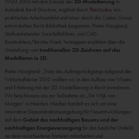
WSM 2010 mit dem Einsatz der
3D-Modellierung
in
Autodesk Revit Structure, ergänzt durch
TheModus
, ein
praktisches Arbeitsumfeld und einer durch die Cadac Group
entwickelten Revit-Bibliothek begonnen. Pieter Hoogland,
Stellvertretender Geschäftsführer, und CAD-
Konstrukteur/Reviter Frank Terstappen erzählen über die
Umstellung vom
traditionellen 2D-Zeichnen auf das
Modellieren in 3D
.
Pieter Hoogland: „Trotz des Auftragsrückgangs aufgrund der
Wirtschaftskrise 2010 wollten wir in den Aufbau von Wissen
und Erfahrung mit der 3D-Modellierung in Revit investieren.
Wir beschlossen uns zur Teilnahme an „De Wijk van
Morgen“ in Heerlen. Hierbei handelt es sich um eine
innovative Demonstrationsumgebung für Neuentwicklungen
auf dem
Gebiet des nachhaltigen Bauens und der
nachhaltigen Energieversorgung
für das bauliche Umfeld,
an dem verschiedene Parteien mitarbeiten und